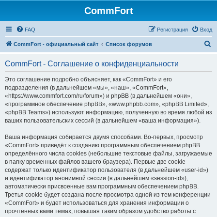
CommFort
FAQ
Регистрация
Вход
П
CommFort - официальный сайт
Список форумов
о
CommFort - Соглашение о конфиденциальности
и
с
Это соглашение подробно объясняет, как «CommFort» и его
подразделения (в дальнейшем «мы», «наш», «CommFort»,
к
«https://www.commfort.com/ru/forum») и phpBB (в дальнейшем «они»,
«программное обеспечение phpBB», «www.phpbb.com», «phpBB Limited»,
«phpBB Teams») используют информацию, полученную во время любой из
ваших пользовательских сессий (в дальнейшем «ваша информация»).
Ваша информация собирается двумя способами. Во-первых, просмотр
«CommFort» приведёт к созданию программным обеспечением phpBB
определённого числа cookies (небольшие текстовые файлы, загружаемые
в папку временных файлов вашего браузера). Первые две cookie
содержат только идентификатор пользователя (в дальнейшем «user-id»)
и идентификатор анонимной сессии (в дальнейшем «session-id»),
автоматически присвоенные вам программным обеспечением phpBB.
Третья cookie будет создана после просмотра одной из тем конференции
«CommFort» и будет использоваться для хранения информации о
прочтённых вами темах, повышая таким образом удобство работы с