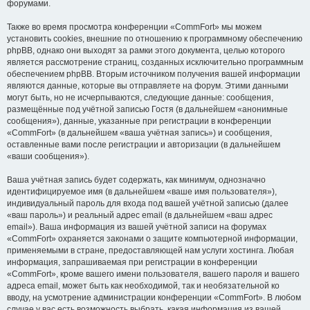
форумами.
Также во время просмотра конференции «CommFort» мы можем
установить cookies, внешние по отношению к программному обеспечению
phpBB, однако они выходят за рамки этого документа, целью которого
является рассмотрение страниц, созданных исключительно программным
обеспечением phpBB. Вторым источником получения вашей информации
являются данные, которые вы отправляете на форум. Этими данными
могут быть, но не исчерпываются, следующие данные: сообщения,
размещённые под учётной записью Гостя (в дальнейшем «анонимные
сообщения»), данные, указанные при регистрации в конференции
«CommFort» (в дальнейшем «ваша учётная запись») и сообщения,
оставленные вами после регистрации и авторизации (в дальнейшем
«ваши сообщения»).
Ваша учётная запись будет содержать, как минимум, однозначно
идентифицируемое имя (в дальнейшем «ваше имя пользователя»),
индивидуальный пароль для входа под вашей учётной записью (далее
«ваш пароль») и реальный адрес email (в дальнейшем «ваш адрес
email»). Ваша информация из вашей учётной записи на форумах
«CommFort» охраняется законами о защите компьютерной информации,
применяемыми в стране, предоставляющей нам услуги хостинга. Любая
информация, запрашиваемая при регистрации в конференции
«CommFort», кроме вашего имени пользователя, вашего пароля и вашего
адреса email, может быть как необходимой, так и необязательной ко
вводу, на усмотрение администрации конференции «CommFort». В любом
случае у вас есть возможность выбрать, какая информация из вашей