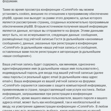
форумами.
Также во время просмотра конференции «CommFort» мы можем
установить cookies, внешние по отношению к программному обеспечению
phpBB, однако они выходят за рамки этого документа, целью которого
является рассмотрение страниц, созданных исключительно программным
обеспечением phpBB. Вторым источником получения вашей информации
являются данные, которые вы отправляете на форум. Этими данными
могут быть, но не исчерпываются, следующие данные: сообщения,
размещённые под учётной записью Гостя (в дальнейшем «анонимные
сообщения»), данные, указанные при регистрации в конференции
«CommFort» (в дальнейшем «ваша учётная запись») и сообщения,
оставленные вами после регистрации и авторизации (в дальнейшем
«ваши сообщения»).
Ваша учётная запись будет содержать, как минимум, однозначно
идентифицируемое имя (в дальнейшем «ваше имя пользователя»),
индивидуальный пароль для входа под вашей учётной записью (далее
«ваш пароль») и реальный адрес email (в дальнейшем «ваш адрес
email»). Ваша информация из вашей учётной записи на форумах
«CommFort» охраняется законами о защите компьютерной информации,
применяемыми в стране, предоставляющей нам услуги хостинга. Любая
информация, запрашиваемая при регистрации в конференции
«CommFort», кроме вашего имени пользователя, вашего пароля и вашего
адреса email, может быть как необходимой, так и необязательной ко
вводу, на усмотрение администрации конференции «CommFort». В любом
случае у вас есть возможность выбрать, какая информация из вашей