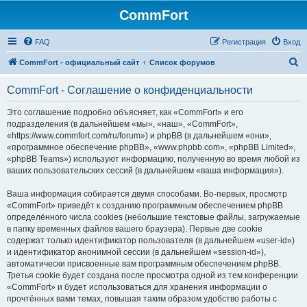
CommFort
FAQ
Регистрация
Вход
П
CommFort - официальный сайт
Список форумов
о
CommFort - Соглашение о конфиденциальности
и
с
Это соглашение подробно объясняет, как «CommFort» и его
подразделения (в дальнейшем «мы», «наш», «CommFort»,
к
«https://www.commfort.com/ru/forum») и phpBB (в дальнейшем «они»,
«программное обеспечение phpBB», «www.phpbb.com», «phpBB Limited»,
«phpBB Teams») используют информацию, полученную во время любой из
ваших пользовательских сессий (в дальнейшем «ваша информация»).
Ваша информация собирается двумя способами. Во-первых, просмотр
«CommFort» приведёт к созданию программным обеспечением phpBB
определённого числа cookies (небольшие текстовые файлы, загружаемые
в папку временных файлов вашего браузера). Первые две cookie
содержат только идентификатор пользователя (в дальнейшем «user-id»)
и идентификатор анонимной сессии (в дальнейшем «session-id»),
автоматически присвоенные вам программным обеспечением phpBB.
Третья cookie будет создана после просмотра одной из тем конференции
«CommFort» и будет использоваться для хранения информации о
прочтённых вами темах, повышая таким образом удобство работы с