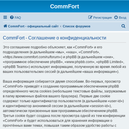
CommFort
FAQ
Регистрация
Вход
П
CommFort - официальный сайт
Список форумов
о
CommFort - Соглашение о конфиденциальности
и
с
Это соглашение подробно объясняет, как «CommFort» и его
подразделения (в дальнейшем «мы», «наш», «CommFort»,
к
«https://www.commfort.com/ru/forum») и phpBB (в дальнейшем «они»,
«программное обеспечение phpBB», «www.phpbb.com», «phpBB Limited»,
«phpBB Teams») используют информацию, полученную во время любой из
ваших пользовательских сессий (в дальнейшем «ваша информация»).
Ваша информация собирается двумя способами. Во-первых, просмотр
«CommFort» приведёт к созданию программным обеспечением phpBB
определённого числа cookies (небольшие текстовые файлы, загружаемые
в папку временных файлов вашего браузера). Первые две cookie
содержат только идентификатор пользователя (в дальнейшем «user-id»)
и идентификатор анонимной сессии (в дальнейшем «session-id»),
автоматически присвоенные вам программным обеспечением phpBB.
Третья cookie будет создана после просмотра одной из тем конференции
«CommFort» и будет использоваться для хранения информации о
прочтённых вами темах, повышая таким образом удобство работы с