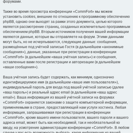
форумами.
Также во время просмотра конференции «CommFort» мы можем
установить cookies, внешние по отношению к программному обеспечению
phpBB, однако они выходят за рамки этого документа, целью которого
является рассмотрение страниц, созданных исключительно программным
обеспечением phpBB. Вторым источником получения вашей информации
являются данные, которые вы отправляете на форум. Этими данными
могут быть, но не исчерпываются, следующие данные: сообщения,
размещённые под учётной записью Гостя (в дальнейшем «анонимные
сообщения»), данные, указанные при регистрации в конференции
«CommFort» (в дальнейшем «ваша учётная запись») и сообщения,
оставленные вами после регистрации и авторизации (в дальнейшем
«ваши сообщения»).
Ваша учётная запись будет содержать, как минимум, однозначно
идентифицируемое имя (в дальнейшем «ваше имя пользователя»),
индивидуальный пароль для входа под вашей учётной записью (далее
«ваш пароль») и реальный адрес email (в дальнейшем «ваш адрес
email»). Ваша информация из вашей учётной записи на форумах
«CommFort» охраняется законами о защите компьютерной информации,
применяемыми в стране, предоставляющей нам услуги хостинга. Любая
информация, запрашиваемая при регистрации в конференции
«CommFort», кроме вашего имени пользователя, вашего пароля и вашего
адреса email, может быть как необходимой, так и необязательной ко
вводу, на усмотрение администрации конференции «CommFort». В любом
случае у вас есть возможность выбрать, какая информация из вашей