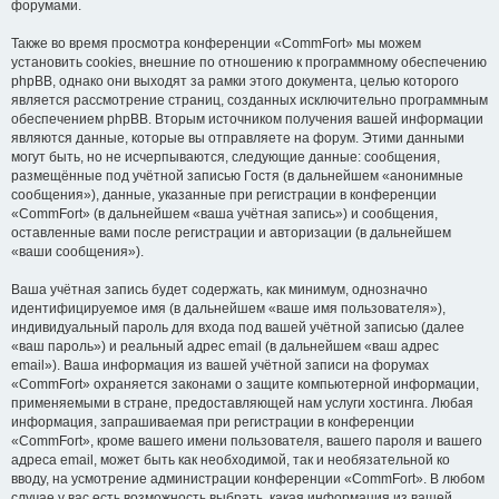
форумами.
Также во время просмотра конференции «CommFort» мы можем
установить cookies, внешние по отношению к программному обеспечению
phpBB, однако они выходят за рамки этого документа, целью которого
является рассмотрение страниц, созданных исключительно программным
обеспечением phpBB. Вторым источником получения вашей информации
являются данные, которые вы отправляете на форум. Этими данными
могут быть, но не исчерпываются, следующие данные: сообщения,
размещённые под учётной записью Гостя (в дальнейшем «анонимные
сообщения»), данные, указанные при регистрации в конференции
«CommFort» (в дальнейшем «ваша учётная запись») и сообщения,
оставленные вами после регистрации и авторизации (в дальнейшем
«ваши сообщения»).
Ваша учётная запись будет содержать, как минимум, однозначно
идентифицируемое имя (в дальнейшем «ваше имя пользователя»),
индивидуальный пароль для входа под вашей учётной записью (далее
«ваш пароль») и реальный адрес email (в дальнейшем «ваш адрес
email»). Ваша информация из вашей учётной записи на форумах
«CommFort» охраняется законами о защите компьютерной информации,
применяемыми в стране, предоставляющей нам услуги хостинга. Любая
информация, запрашиваемая при регистрации в конференции
«CommFort», кроме вашего имени пользователя, вашего пароля и вашего
адреса email, может быть как необходимой, так и необязательной ко
вводу, на усмотрение администрации конференции «CommFort». В любом
случае у вас есть возможность выбрать, какая информация из вашей