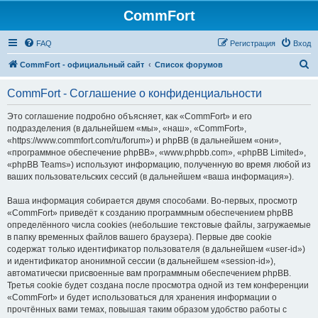
CommFort
FAQ
Регистрация
Вход
П
CommFort - официальный сайт
Список форумов
о
CommFort - Соглашение о конфиденциальности
и
с
Это соглашение подробно объясняет, как «CommFort» и его
подразделения (в дальнейшем «мы», «наш», «CommFort»,
к
«https://www.commfort.com/ru/forum») и phpBB (в дальнейшем «они»,
«программное обеспечение phpBB», «www.phpbb.com», «phpBB Limited»,
«phpBB Teams») используют информацию, полученную во время любой из
ваших пользовательских сессий (в дальнейшем «ваша информация»).
Ваша информация собирается двумя способами. Во-первых, просмотр
«CommFort» приведёт к созданию программным обеспечением phpBB
определённого числа cookies (небольшие текстовые файлы, загружаемые
в папку временных файлов вашего браузера). Первые две cookie
содержат только идентификатор пользователя (в дальнейшем «user-id»)
и идентификатор анонимной сессии (в дальнейшем «session-id»),
автоматически присвоенные вам программным обеспечением phpBB.
Третья cookie будет создана после просмотра одной из тем конференции
«CommFort» и будет использоваться для хранения информации о
прочтённых вами темах, повышая таким образом удобство работы с