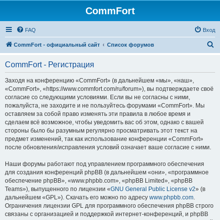
CommFort
FAQ
Вход
П
CommFort - официальный сайт
Список форумов
о
CommFort - Регистрация
и
с
Заходя на конференцию «CommFort» (в дальнейшем «мы», «наш»,
«CommFort», «https://www.commfort.com/ru/forum»), вы подтверждаете своё
к
согласие со следующими условиями. Если вы не согласны с ними,
пожалуйста, не заходите и не пользуйтесь форумами «CommFort». Мы
оставляем за собой право изменять эти правила в любое время и
сделаем всё возможное, чтобы уведомить вас об этом, однако с вашей
стороны было бы разумным регулярно просматривать этот текст на
предмет изменений, так как использование конференции «CommFort»
после обновления/исправления условий означает ваше согласие с ними.
Наши форумы работают под управлением программного обеспечения
для создания конференций phpBB (в дальнейшем «они», «программное
обеспечение phpBB», «www.phpbb.com», «phpBB Limited», «phpBB
Teams»), выпущенного по лицензии «
GNU General Public License v2
» (в
дальнейшем «GPL»). Скачать его можно по адресу
www.phpbb.com
.
Ограничения лицензии GPL для программного обеспечения phpBB строго
связаны с организацией и поддержкой интернет-конференций, и phpBB