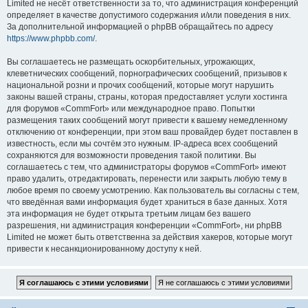
Limited не несёт ответственности за то, что администрация конференций
определяет в качестве допустимого содержания и/или поведения в них.
За дополнительной информацией о phpBB обращайтесь по адресу
https://www.phpbb.com/
.
Вы соглашаетесь не размещать оскорбительных, угрожающих,
клеветнических сообщений, порнографических сообщений, призывов к
национальной розни и прочих сообщений, которые могут нарушить
законы вашей страны, страны, которая предоставляет услуги хостинга
для форумов «CommFort» или международное право. Попытки
размещения таких сообщений могут привести к вашему немедленному
отключению от конференции, при этом ваш провайдер будет поставлен в
известность, если мы сочтём это нужным. IP-адреса всех сообщений
сохраняются для возможности проведения такой политики. Вы
соглашаетесь с тем, что администраторы форумов «CommFort» имеют
право удалить, отредактировать, перенести или закрыть любую тему в
любое время по своему усмотрению. Как пользователь вы согласны с тем,
что введённая вами информация будет храниться в базе данных. Хотя
эта информация не будет открыта третьим лицам без вашего
разрешения, ни администрация конференции «CommFort», ни phpBB
Limited не может быть ответственна за действия хакеров, которые могут
привести к несанкционированному доступу к ней.