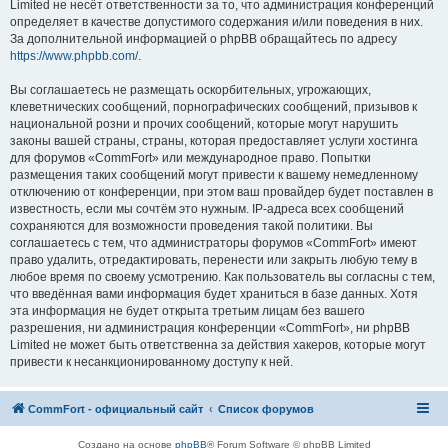
Limited не несёт ответственности за то, что администрация конференций
определяет в качестве допустимого содержания и/или поведения в них.
За дополнительной информацией о phpBB обращайтесь по адресу
https://www.phpbb.com/
.
Вы соглашаетесь не размещать оскорбительных, угрожающих,
клеветнических сообщений, порнографических сообщений, призывов к
национальной розни и прочих сообщений, которые могут нарушить
законы вашей страны, страны, которая предоставляет услуги хостинга
для форумов «CommFort» или международное право. Попытки
размещения таких сообщений могут привести к вашему немедленному
отключению от конференции, при этом ваш провайдер будет поставлен в
известность, если мы сочтём это нужным. IP-адреса всех сообщений
сохраняются для возможности проведения такой политики. Вы
соглашаетесь с тем, что администраторы форумов «CommFort» имеют
право удалить, отредактировать, перенести или закрыть любую тему в
любое время по своему усмотрению. Как пользователь вы согласны с тем,
что введённая вами информация будет храниться в базе данных. Хотя
эта информация не будет открыта третьим лицам без вашего
разрешения, ни администрация конференции «CommFort», ни phpBB
Limited не может быть ответственна за действия хакеров, которые могут
привести к несанкционированному доступу к ней.
CommFort - официальный сайт
Список форумов
Создано на основе
phpBB
® Forum Software © phpBB Limited