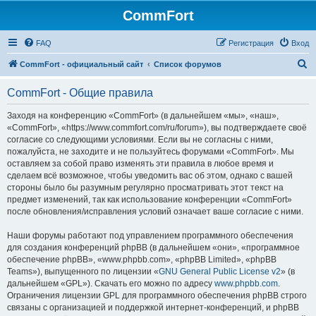
CommFort
FAQ
Регистрация
Вход
П
CommFort - официальный сайт
Список форумов
о
CommFort - Общие правила
и
с
Заходя на конференцию «CommFort» (в дальнейшем «мы», «наш»,
«CommFort», «https://www.commfort.com/ru/forum»), вы подтверждаете своё
к
согласие со следующими условиями. Если вы не согласны с ними,
пожалуйста, не заходите и не пользуйтесь форумами «CommFort». Мы
оставляем за собой право изменять эти правила в любое время и
сделаем всё возможное, чтобы уведомить вас об этом, однако с вашей
стороны было бы разумным регулярно просматривать этот текст на
предмет изменений, так как использование конференции «CommFort»
после обновления/исправления условий означает ваше согласие с ними.
Наши форумы работают под управлением программного обеспечения
для создания конференций phpBB (в дальнейшем «они», «программное
обеспечение phpBB», «www.phpbb.com», «phpBB Limited», «phpBB
Teams»), выпущенного по лицензии «
GNU General Public License v2
» (в
дальнейшем «GPL»). Скачать его можно по адресу
www.phpbb.com
.
Ограничения лицензии GPL для программного обеспечения phpBB строго
связаны с организацией и поддержкой интернет-конференций, и phpBB