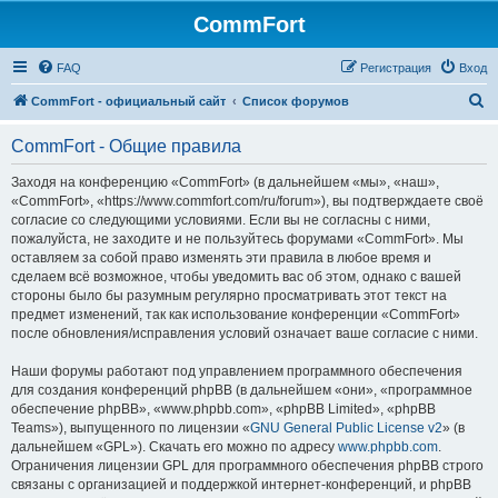
CommFort
FAQ
Регистрация
Вход
П
CommFort - официальный сайт
Список форумов
о
CommFort - Общие правила
и
с
Заходя на конференцию «CommFort» (в дальнейшем «мы», «наш»,
«CommFort», «https://www.commfort.com/ru/forum»), вы подтверждаете своё
к
согласие со следующими условиями. Если вы не согласны с ними,
пожалуйста, не заходите и не пользуйтесь форумами «CommFort». Мы
оставляем за собой право изменять эти правила в любое время и
сделаем всё возможное, чтобы уведомить вас об этом, однако с вашей
стороны было бы разумным регулярно просматривать этот текст на
предмет изменений, так как использование конференции «CommFort»
после обновления/исправления условий означает ваше согласие с ними.
Наши форумы работают под управлением программного обеспечения
для создания конференций phpBB (в дальнейшем «они», «программное
обеспечение phpBB», «www.phpbb.com», «phpBB Limited», «phpBB
Teams»), выпущенного по лицензии «
GNU General Public License v2
» (в
дальнейшем «GPL»). Скачать его можно по адресу
www.phpbb.com
.
Ограничения лицензии GPL для программного обеспечения phpBB строго
связаны с организацией и поддержкой интернет-конференций, и phpBB