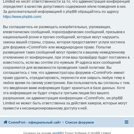
Limited не несёт ответственности за то, что администрация конференций
определяет в качестве допустимого содержания и/или поведения в них.
За дополнительной информацией о phpBB обращайтесь по адресу
https://www.phpbb.com/
.
Вы соглашаетесь не размещать оскорбительных, угрожающих,
клеветнических сообщений, порнографических сообщений, призывов к
национальной розни и прочих сообщений, которые могут нарушить
законы вашей страны, страны, которая предоставляет услуги хостинга
для форумов «CommFort» или международное право. Попытки
размещения таких сообщений могут привести к вашему немедленному
отключению от конференции, при этом ваш провайдер будет поставлен в
известность, если мы сочтём это нужным. IP-адреса всех сообщений
сохраняются для возможности проведения такой политики. Вы
соглашаетесь с тем, что администраторы форумов «CommFort» имеют
право удалить, отредактировать, перенести или закрыть любую тему в
любое время по своему усмотрению. Как пользователь вы согласны с тем,
что введённая вами информация будет храниться в базе данных. Хотя
эта информация не будет открыта третьим лицам без вашего
разрешения, ни администрация конференции «CommFort», ни phpBB
Limited не может быть ответственна за действия хакеров, которые могут
привести к несанкционированному доступу к ней.
CommFort - официальный сайт
Список форумов
Создано на основе
phpBB
® Forum Software © phpBB Limited