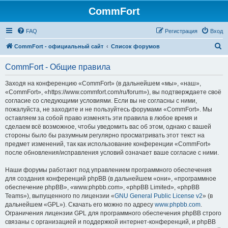
CommFort
FAQ
Регистрация
Вход
П
CommFort - официальный сайт
Список форумов
о
CommFort - Общие правила
и
с
Заходя на конференцию «CommFort» (в дальнейшем «мы», «наш»,
«CommFort», «https://www.commfort.com/ru/forum»), вы подтверждаете своё
к
согласие со следующими условиями. Если вы не согласны с ними,
пожалуйста, не заходите и не пользуйтесь форумами «CommFort». Мы
оставляем за собой право изменять эти правила в любое время и
сделаем всё возможное, чтобы уведомить вас об этом, однако с вашей
стороны было бы разумным регулярно просматривать этот текст на
предмет изменений, так как использование конференции «CommFort»
после обновления/исправления условий означает ваше согласие с ними.
Наши форумы работают под управлением программного обеспечения
для создания конференций phpBB (в дальнейшем «они», «программное
обеспечение phpBB», «www.phpbb.com», «phpBB Limited», «phpBB
Teams»), выпущенного по лицензии «
GNU General Public License v2
» (в
дальнейшем «GPL»). Скачать его можно по адресу
www.phpbb.com
.
Ограничения лицензии GPL для программного обеспечения phpBB строго
связаны с организацией и поддержкой интернет-конференций, и phpBB