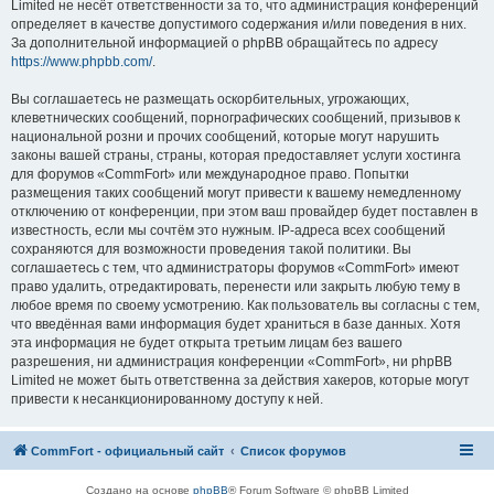
Limited не несёт ответственности за то, что администрация конференций
определяет в качестве допустимого содержания и/или поведения в них.
За дополнительной информацией о phpBB обращайтесь по адресу
https://www.phpbb.com/
.
Вы соглашаетесь не размещать оскорбительных, угрожающих,
клеветнических сообщений, порнографических сообщений, призывов к
национальной розни и прочих сообщений, которые могут нарушить
законы вашей страны, страны, которая предоставляет услуги хостинга
для форумов «CommFort» или международное право. Попытки
размещения таких сообщений могут привести к вашему немедленному
отключению от конференции, при этом ваш провайдер будет поставлен в
известность, если мы сочтём это нужным. IP-адреса всех сообщений
сохраняются для возможности проведения такой политики. Вы
соглашаетесь с тем, что администраторы форумов «CommFort» имеют
право удалить, отредактировать, перенести или закрыть любую тему в
любое время по своему усмотрению. Как пользователь вы согласны с тем,
что введённая вами информация будет храниться в базе данных. Хотя
эта информация не будет открыта третьим лицам без вашего
разрешения, ни администрация конференции «CommFort», ни phpBB
Limited не может быть ответственна за действия хакеров, которые могут
привести к несанкционированному доступу к ней.
CommFort - официальный сайт
Список форумов
Создано на основе
phpBB
® Forum Software © phpBB Limited