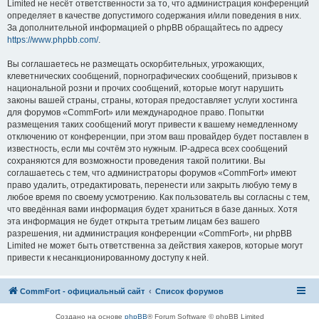
Limited не несёт ответственности за то, что администрация конференций
определяет в качестве допустимого содержания и/или поведения в них.
За дополнительной информацией о phpBB обращайтесь по адресу
https://www.phpbb.com/
.
Вы соглашаетесь не размещать оскорбительных, угрожающих,
клеветнических сообщений, порнографических сообщений, призывов к
национальной розни и прочих сообщений, которые могут нарушить
законы вашей страны, страны, которая предоставляет услуги хостинга
для форумов «CommFort» или международное право. Попытки
размещения таких сообщений могут привести к вашему немедленному
отключению от конференции, при этом ваш провайдер будет поставлен в
известность, если мы сочтём это нужным. IP-адреса всех сообщений
сохраняются для возможности проведения такой политики. Вы
соглашаетесь с тем, что администраторы форумов «CommFort» имеют
право удалить, отредактировать, перенести или закрыть любую тему в
любое время по своему усмотрению. Как пользователь вы согласны с тем,
что введённая вами информация будет храниться в базе данных. Хотя
эта информация не будет открыта третьим лицам без вашего
разрешения, ни администрация конференции «CommFort», ни phpBB
Limited не может быть ответственна за действия хакеров, которые могут
привести к несанкционированному доступу к ней.
CommFort - официальный сайт
Список форумов
Создано на основе
phpBB
® Forum Software © phpBB Limited