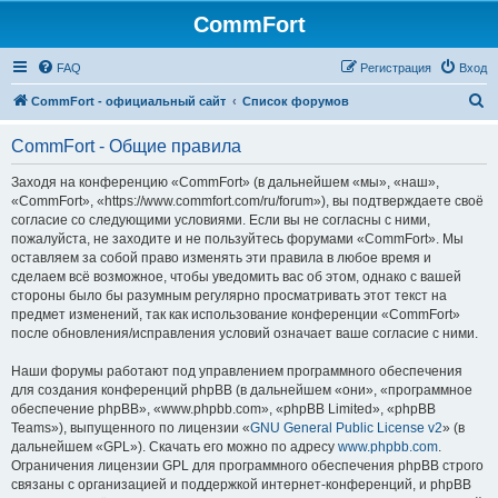
CommFort
FAQ
Регистрация
Вход
П
CommFort - официальный сайт
Список форумов
о
CommFort - Общие правила
и
с
Заходя на конференцию «CommFort» (в дальнейшем «мы», «наш»,
«CommFort», «https://www.commfort.com/ru/forum»), вы подтверждаете своё
к
согласие со следующими условиями. Если вы не согласны с ними,
пожалуйста, не заходите и не пользуйтесь форумами «CommFort». Мы
оставляем за собой право изменять эти правила в любое время и
сделаем всё возможное, чтобы уведомить вас об этом, однако с вашей
стороны было бы разумным регулярно просматривать этот текст на
предмет изменений, так как использование конференции «CommFort»
после обновления/исправления условий означает ваше согласие с ними.
Наши форумы работают под управлением программного обеспечения
для создания конференций phpBB (в дальнейшем «они», «программное
обеспечение phpBB», «www.phpbb.com», «phpBB Limited», «phpBB
Teams»), выпущенного по лицензии «
GNU General Public License v2
» (в
дальнейшем «GPL»). Скачать его можно по адресу
www.phpbb.com
.
Ограничения лицензии GPL для программного обеспечения phpBB строго
связаны с организацией и поддержкой интернет-конференций, и phpBB