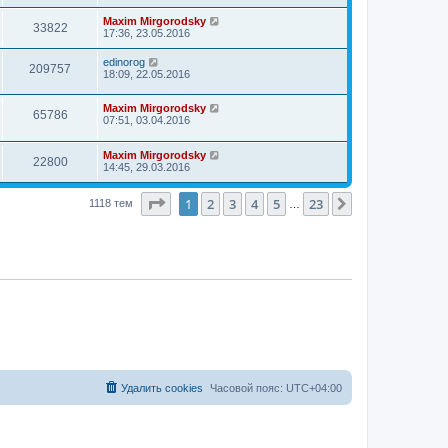
Maxim Mirgorodsky
33822
17:36, 23.05.2016
edinorog
209757
18:09, 22.05.2016
Maxim Mirgorodsky
65786
07:51, 03.04.2016
Maxim Mirgorodsky
22800
14:45, 29.03.2016
Страница
1
из
23
1
2
3
4
5
23
След.
1118 тем
…
Удалить cookies
Часовой пояс:
UTC+04:00