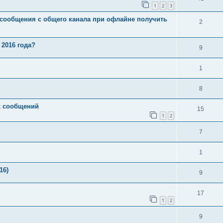
1
2
3
сообщения с общего канала при офлайне получить
2
 2016 года?
9
1
8
х сообщений
15
1
2
7
1
16)
9
17
1
2
9