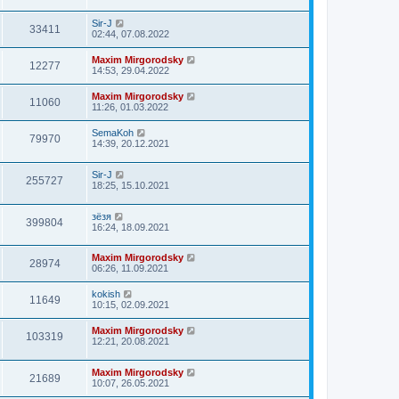
Sir-J
33411
02:44, 07.08.2022
Maxim Mirgorodsky
12277
14:53, 29.04.2022
Maxim Mirgorodsky
11060
11:26, 01.03.2022
SemaKoh
79970
14:39, 20.12.2021
Sir-J
255727
18:25, 15.10.2021
зёзя
399804
16:24, 18.09.2021
Maxim Mirgorodsky
28974
06:26, 11.09.2021
kokish
11649
10:15, 02.09.2021
Maxim Mirgorodsky
103319
12:21, 20.08.2021
Maxim Mirgorodsky
21689
10:07, 26.05.2021