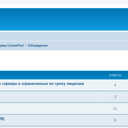
умы CommFort
Обсуждение
ширенный поиск
ОТВЕТЫ
 сервера и ограниченные по сроку лицензии
4
3
11
26)
0