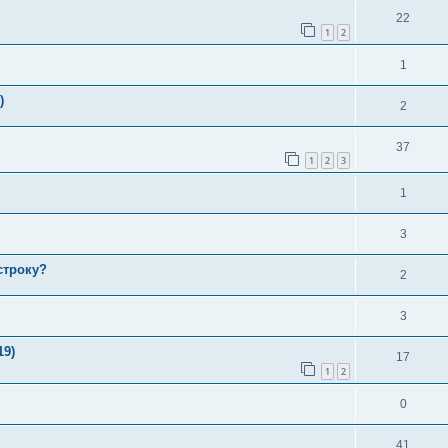
22
1
2
1
)
2
37
1
2
3
1
3
строку?
2
3
19)
17
1
2
0
41