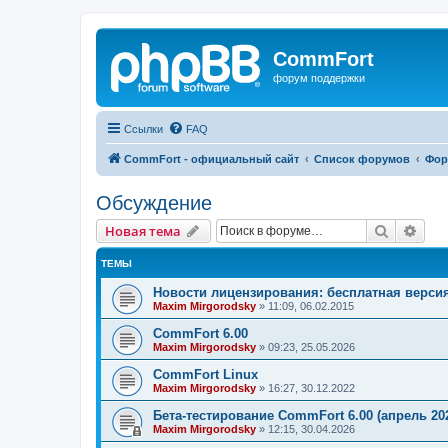
CommFort
форум поддержки
Ссылки
FAQ
CommFort - официальный сайт
Список форумов
Фор
Обсуждение
Поиск
Рас
Новая тема
ТЕМЫ
Новости лицензирования: бесплатная версия
Maxim Mirgorodsky
»
11:09, 06.02.2015
CommFort 6.00
Maxim Mirgorodsky
»
09:23, 25.05.2026
CommFort Linux
Maxim Mirgorodsky
»
16:27, 30.12.2022
Бета-тестирование CommFort 6.00 (апрель 20
Maxim Mirgorodsky
»
12:15, 30.04.2026