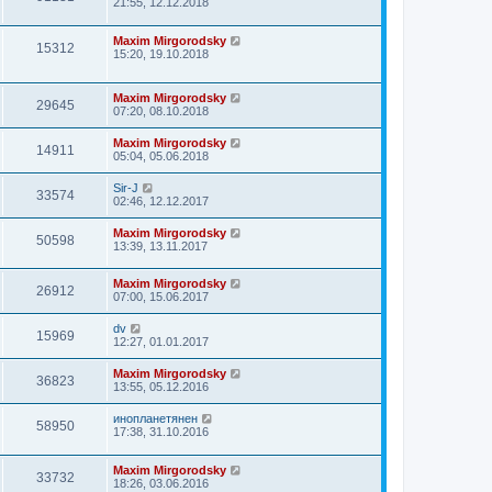
21:55, 12.12.2018
Maxim Mirgorodsky
15312
15:20, 19.10.2018
Maxim Mirgorodsky
29645
07:20, 08.10.2018
Maxim Mirgorodsky
14911
05:04, 05.06.2018
Sir-J
33574
02:46, 12.12.2017
Maxim Mirgorodsky
50598
13:39, 13.11.2017
Maxim Mirgorodsky
26912
07:00, 15.06.2017
dv
15969
12:27, 01.01.2017
Maxim Mirgorodsky
36823
13:55, 05.12.2016
инопланетянен
58950
17:38, 31.10.2016
Maxim Mirgorodsky
33732
18:26, 03.06.2016