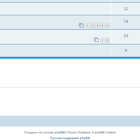
11
74
1
2
3
4
5
23
1
2
6
Создано на основе
phpBB
® Forum Software © phpBB Limited
Русская поддержка phpBB