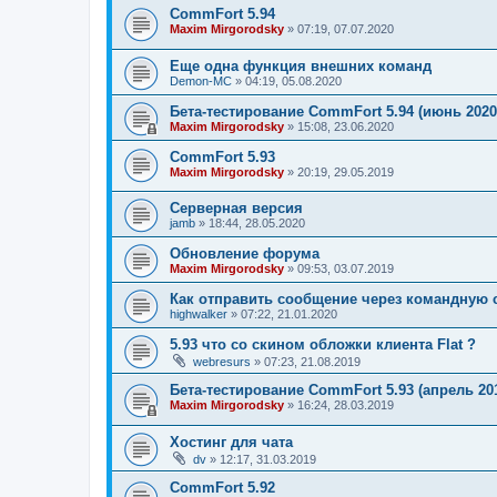
CommFort 5.94
Maxim Mirgorodsky
»
07:19, 07.07.2020
Еще одна функция внешних команд
Demon-MC
»
04:19, 05.08.2020
Бета-тестирование CommFort 5.94 (июнь 2020
Maxim Mirgorodsky
»
15:08, 23.06.2020
CommFort 5.93
Maxim Mirgorodsky
»
20:19, 29.05.2019
Серверная версия
jamb
»
18:44, 28.05.2020
Обновление форума
Maxim Mirgorodsky
»
09:53, 03.07.2019
Как отправить сообщение через командную 
highwalker
»
07:22, 21.01.2020
5.93 что со скином обложки клиента Flat ?
webresurs
»
07:23, 21.08.2019
Бета-тестирование CommFort 5.93 (апрель 20
Maxim Mirgorodsky
»
16:24, 28.03.2019
Хостинг для чата
dv
»
12:17, 31.03.2019
CommFort 5.92