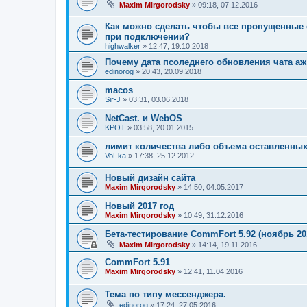
Maxim Mirgorodsky
»
09:18, 07.12.2016
Как можно сделать чтобы все пропущенные 
при подключении?
highwalker
»
12:47, 19.10.2018
Почему дата псоледнего обновления чата аж
edinorog
»
20:43, 20.09.2018
macos
Sir-J
»
03:31, 03.06.2018
NetCast. и WebOS
KPOT
»
03:58, 20.01.2015
лимит количества либо объема оставленны
VoFka
»
17:38, 25.12.2012
Новый дизайн сайта
Maxim Mirgorodsky
»
14:50, 04.05.2017
Новый 2017 год
Maxim Mirgorodsky
»
10:49, 31.12.2016
Бета-тестирование CommFort 5.92 (ноябрь 20
Maxim Mirgorodsky
»
14:14, 19.11.2016
CommFort 5.91
Maxim Mirgorodsky
»
12:41, 11.04.2016
Тема по типу мессенджера.
edinorog
»
17:24, 27.05.2016