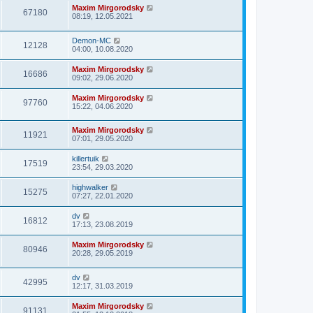
Maxim Mirgorodsky
67180
08:19, 12.05.2021
Demon-MC
12128
04:00, 10.08.2020
Maxim Mirgorodsky
16686
09:02, 29.06.2020
Maxim Mirgorodsky
97760
15:22, 04.06.2020
Maxim Mirgorodsky
11921
07:01, 29.05.2020
killertuik
17519
23:54, 29.03.2020
highwalker
15275
07:27, 22.01.2020
dv
16812
17:13, 23.08.2019
Maxim Mirgorodsky
80946
20:28, 29.05.2019
dv
42995
12:17, 31.03.2019
Maxim Mirgorodsky
91131