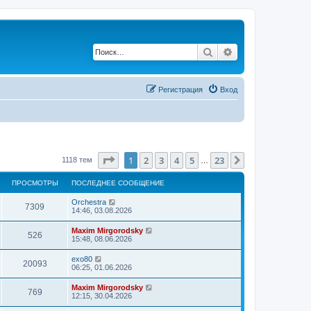
Поиск
Расширенный по
Регистрация
Вход
Страница
1
из
23
1
2
3
4
5
23
След.
1118 тем
…
ПРОСМОТРЫ
ПОСЛЕДНЕЕ СООБЩЕНИЕ
Orchestra
7309
14:46, 03.08.2026
Maxim Mirgorodsky
526
15:48, 08.06.2026
exo80
20093
06:25, 01.06.2026
Maxim Mirgorodsky
769
12:15, 30.04.2026