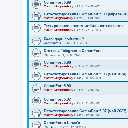
CommFort 5.99
Maxim Mirgorodsky
»
12:05, 19.05.2025
Бета-тестирование CommFort 5.99 (апрель 20
Maxim Mirgorodsky
»
12:13, 11.04.2025
Тестирование нового мобильного клиента
Maxim Mirgorodsky
»
12:04, 28.12.2017
Календарь событий ?
webresurs
»
12:43, 24.05.2024
Стикеры Telegram в CommFort
im
»
14:39, 30.05.2023
CommFort 5.98
Maxim Mirgorodsky
»
09:22, 20.05.2024
Бета-тестирование CommFort 5.98 (май 2024)
Maxim Mirgorodsky
»
14:55, 03.05.2024
CommFort 5.96
Maxim Mirgorodsky
»
06:52, 17.05.2022
CommFort 5.97
Maxim Mirgorodsky
»
15:36, 23.05.2023
Бета-тестирование CommFort 5.97 (май 2023)
Maxim Mirgorodsky
»
13:32, 04.05.2023
CommFort в Linux'е
Denis
»
12:31, 12.04.2006