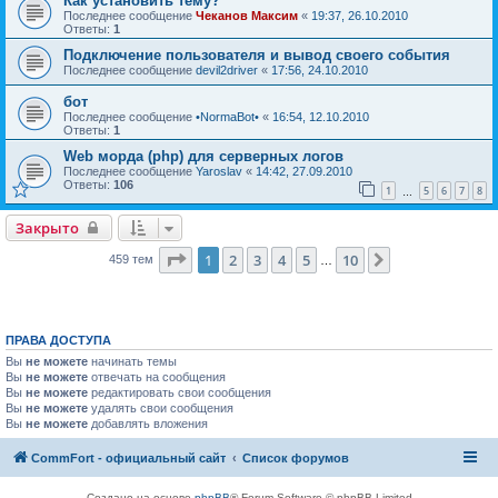
Как установить тему?
Последнее сообщение
Чеканов Максим
«
19:37, 26.10.2010
Ответы:
1
Подключение пользователя и вывод своего события
Последнее сообщение
devil2driver
«
17:56, 24.10.2010
бот
Последнее сообщение
•NormaBot•
«
16:54, 12.10.2010
Ответы:
1
Web морда (php) для серверных логов
Последнее сообщение
Yaroslav
«
14:42, 27.09.2010
Ответы:
106
1
5
6
7
8
…
Закрыто
Страница
1
из
10
1
2
3
4
5
10
След.
459 тем
…
ПРАВА ДОСТУПА
Вы
не можете
начинать темы
Вы
не можете
отвечать на сообщения
Вы
не можете
редактировать свои сообщения
Вы
не можете
удалять свои сообщения
Вы
не можете
добавлять вложения
CommFort - официальный сайт
Список форумов
Создано на основе
phpBB
® Forum Software © phpBB Limited