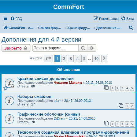
CommFort
FAQ
Регистрация
Вход
П
CommFort - официальный сайт
Список форумов
Архив форумов CommFort
Дополнения для 4-й версии
о
Дополнения для 4-й версии
и
Поиск
Расширенный поиск
Закрыто
с
к
Страница
1
из
10
1
2
3
4
5
10
След.
459 тем
…
Объявления
Краткий список дополнений
Последнее сообщение
Чеканов Максим
«
02:11, 24.08.2010
Ответы:
60
1
2
3
4
5
Наборы смайлов
Последнее сообщение
зёзя
«
20:41, 26.09.2013
Ответы:
17
1
2
Графические оболочки (скины)
Последнее сообщение
DjDram
«
23:21, 14.08.2010
Ответы:
70
1
2
3
4
5
Технология создания плагинов и программ-дополнений
Последнее сообщение
Maxim Mirgorodsky
«
09:40, 28.01.2011