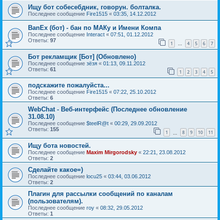
Ищу бот собесебдник, говорун. болталка.
Последнее сообщение
Fire1515
«
03:35, 14.12.2012
BanEx (бот) - бан по МАКу и Имени Компа
Последнее сообщение
Interact
«
07:51, 01.12.2012
Ответы:
97
1
4
5
6
7
…
Бот рекламщик [Бот] (Обновлено)
Последнее сообщение
зёзя
«
01:13, 09.11.2012
Ответы:
61
1
2
3
4
5
подскажите пожалуйста...
Последнее сообщение
Fire1515
«
07:22, 25.10.2012
Ответы:
6
WebChat - Веб-интерфейс (Последнее обновление
31.08.10)
Последнее сообщение
$teelR@t
«
00:29, 29.09.2012
Ответы:
155
1
8
9
10
11
…
Ищу бота новостей.
Последнее сообщение
Maxim Mirgorodsky
«
22:21, 23.08.2012
Ответы:
2
Сделайте какое=)
Последнее сообщение
locu25
«
03:44, 03.06.2012
Ответы:
2
Плагин для рассылки сообщений по каналам
(пользователям).
Последнее сообщение
roy
«
08:32, 29.05.2012
Ответы:
1