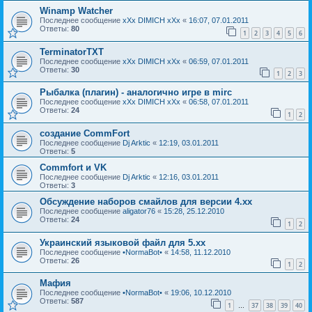
Winamp Watcher
Последнее сообщение
xXx DIMICH xXx
«
16:07, 07.01.2011
Ответы:
80
1
2
3
4
5
6
TerminatorTXT
Последнее сообщение
xXx DIMICH xXx
«
06:59, 07.01.2011
Ответы:
30
1
2
3
Рыбалка (плагин) - аналогично игре в mirc
Последнее сообщение
xXx DIMICH xXx
«
06:58, 07.01.2011
Ответы:
24
1
2
создание CommFort
Последнее сообщение
Dj Arktic
«
12:19, 03.01.2011
Ответы:
5
Commfort и VK
Последнее сообщение
Dj Arktic
«
12:16, 03.01.2011
Ответы:
3
Обсуждение наборов смайлов для версии 4.хх
Последнее сообщение
aligator76
«
15:28, 25.12.2010
Ответы:
24
1
2
Украинский языковой файл для 5.xx
Последнее сообщение
•NormaBot•
«
14:58, 11.12.2010
Ответы:
26
1
2
Мафия
Последнее сообщение
•NormaBot•
«
19:06, 10.12.2010
Ответы:
587
1
37
38
39
40
…