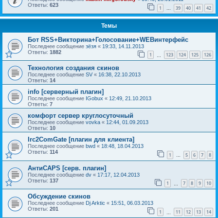
Ответы:
623
1
39
40
41
42
…
Темы
Бот RSS+Викторина+Голосование+WEBинтерфейс
Последнее сообщение
зёзя
«
19:33, 14.11.2013
Ответы:
1882
1
123
124
125
126
…
Технология создания скинов
Последнее сообщение
SV
«
16:38, 22.10.2013
Ответы:
14
info [серверный плагин]
Последнее сообщение
IGobux
«
12:49, 21.10.2013
Ответы:
7
комфорт сервер круглосуточный
Последнее сообщение
vovka
«
12:44, 01.09.2013
Ответы:
10
Irc2ComGate [плагин для клиента]
Последнее сообщение
bwd
«
18:48, 18.04.2013
Ответы:
114
1
5
6
7
8
…
АнтиCAPS [серв. плагин]
Последнее сообщение
dv
«
17:17, 12.04.2013
Ответы:
137
1
7
8
9
10
…
Обсуждение скинов
Последнее сообщение
Dj Arktic
«
15:51, 06.03.2013
Ответы:
201
1
11
12
13
14
…