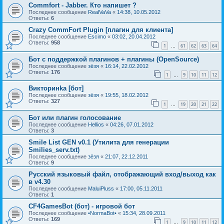
Commfort - Jabber. Кто напишет ?
Последнее сообщение
RealVaVa
«
14:38, 10.05.2012
Ответы:
6
Crazy CommFort Plugin [плагин для клиента]
Последнее сообщение
Escimo
«
03:02, 20.04.2012
Ответы:
958
1
61
62
63
64
…
Бот с поддержкой плагинов + плагины (OpenSource)
Последнее сообщение
зёзя
«
16:14, 22.02.2012
Ответы:
176
1
9
10
11
12
…
Викторинkа [бот]
Последнее сообщение
зёзя
«
19:55, 18.02.2012
Ответы:
327
1
19
20
21
22
…
Бот или плагин голосование
Последнее сообщение
Hellios
«
04:26, 07.01.2012
Ответы:
3
Smile List GEN v0.1 (Утилита для генерации
Smilies_serv.txt)
Последнее сообщение
зёзя
«
21:07, 22.12.2011
Ответы:
9
Русский языковый файл, отображающий вход/выход как
в v4.30
Последнее сообщение
MaluiPluss
«
17:00, 05.11.2011
Ответы:
1
CF4GamesBot (бот) - игровой бот
Последнее сообщение
•NormaBot•
«
15:34, 28.09.2011
Ответы:
169
1
9
10
11
12
…