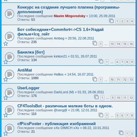
Конкурс на создание лучшего плагина (программы-
дополнения)
Последнее сообщение
Maxim Mirgorodsky
«
13:00, 25.09.2011
Ответы:
53
1
2
3
4
Бот собеседник+Commfort<->CS 1.6+Угадай
фильм+Icq_гейт
Последнее сообщение
Ambeg
«
20:56, 22.08.2011
Ответы:
235
1
13
14
15
16
…
Банилка [бот]
Последнее сообщение
kiniton21
«
01:51, 26.07.2011
Ответы:
134
1
6
7
8
9
…
AntiMat
Последнее сообщение
Hellios
«
14:54, 16.07.2011
Ответы:
1080
1
70
71
72
73
…
UserLogger
Последнее сообщение
DarkLord (M)
«
01:33, 28.06.2011
Ответы:
175
1
9
10
11
12
…
CF4ToolsBot - различные мелкие боты в одном.
Последнее сообщение
@serg@
«
21:08, 12.01.2011
Ответы:
110
1
5
6
7
8
…
cfPicsPoster - публикация изображений
Последнее сообщение
xXx DIMICH xXx
«
06:22, 10.01.2011
Ответы:
21
1
2