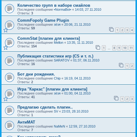
Количество групп в наборе смайлов
Последнее сообщение
•NormaBot•
«
14:03, 27.11.2010
Ответы:
3
CommFopoly Game Plugin
Последнее сообщение
зёзя
«
20:06, 21.11.2010
Ответы:
59
1
2
3
4
CommStat [плагин для клиента]
Последнее сообщение
Mellon
«
13:35, 11.11.2010
Ответы:
154
1
8
9
10
11
…
Публикация статистики игр (CS и т. п.)
Последнее сообщение
SARATOV
«
01:37, 06.11.2010
Ответы:
16
1
2
Бот дни рождения.
Последнее сообщение
Chip
«
16:19, 04.11.2010
Ответы:
2
Игра "Каркас" [плагин для клиента]
Последнее сообщение
зёзя
«
01:00, 04.11.2010
Ответы:
41
1
2
3
Предлагаю сделать плагин..
Последнее сообщение
SV
«
23:03, 28.10.2010
Ответы:
1
АнтиМАТ
Последнее сообщение
NaMeN
«
12:59, 27.10.2010
Ответы:
7