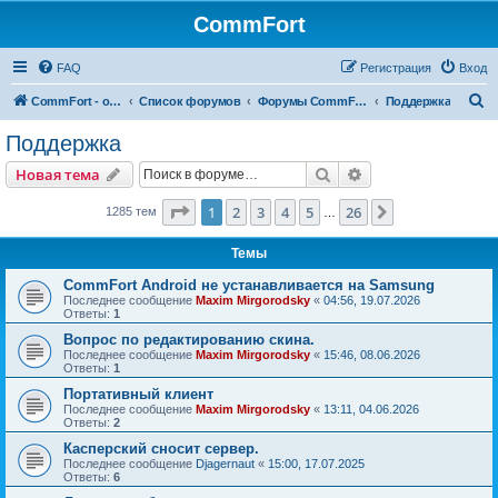
CommFort
FAQ
Регистрация
Вход
П
CommFort - официальный сайт
Список форумов
Форумы CommFort
Поддержка
о
Поддержка
и
Поиск
Расширенный пои
Новая тема
с
к
Страница
1
из
26
1
2
3
4
5
26
След.
1285 тем
…
Темы
CommFort Android не устанавливается на Samsung
Последнее сообщение
Maxim Mirgorodsky
«
04:56, 19.07.2026
Ответы:
1
Вопрос по редактированию скина.
Последнее сообщение
Maxim Mirgorodsky
«
15:46, 08.06.2026
Ответы:
1
Портативный клиент
Последнее сообщение
Maxim Mirgorodsky
«
13:11, 04.06.2026
Ответы:
2
Касперский сносит сервер.
Последнее сообщение
Djagernaut
«
15:00, 17.07.2025
Ответы:
6