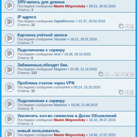
SRV-запись для домена
Последнее сообщение
Maxim Mirgorodsky
«
09:21, 28.02.2016
Ответы:
3
IP-адреса
Последнее сообщение
DigitalMonster
«
21:37, 20.02.2016
Ответы:
22
1
2
Картинка учётной записи
Последнее сообщение
Yaroslav
«
16:21, 28.01.2016
Ответы:
7
Подключение к серверу
Последнее сообщение
зёзя
«
19:28, 29.10.2015
Ответы:
6
Забаненные,обходят бан.
Последнее сообщение
Kingston
«
01:00, 21.10.2015
Ответы:
133
1
6
7
8
9
…
Проблема счатом через VPN
Последнее сообщение
royhoshimi
«
00:14, 15.10.2015
Ответы:
15
1
2
Подключение к серверу
Последнее сообщение
Maximus
«
15:09, 21.08.2015
Ответы:
5
Увеличить кол-во символов в Доске Объявлений
Последнее сообщение
Maxim Mirgorodsky
«
16:32, 28.07.2015
Ответы:
1
новый пользователь.
Последнее сообщение
Maxim Mirgorodsky
«
14:56, 17.07.2015