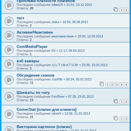
Проблема платности плагинов
Последнее сообщение
milanLR
«
21:51, 10.12.2013
Ответы:
26
1
2
тест
Последнее сообщение
zluka
«
16:50, 06.08.2013
Ответы:
2
Активен/Неактивен
Последнее сообщение
инопланетянен
«
18:50, 12.04.2013
Ответы:
2
ComMediaPlayer
Последнее сообщение
SV
«
21:17, 09.04.2013
Ответы:
1
вэб камеры
Последнее сообщение
.U.L.T.I.M.A.T.U.M.
«
23:36, 10.03.2013
Ответы:
3
Обсуждение скинов
Последнее сообщение
JustPilz
«
00:24, 05.02.2013
Ответы:
72
1
2
3
4
5
Шахматы по чату
Последнее сообщение
FoxRiver
«
07:28, 23.01.2013
Ответы:
19
1
2
CommStat [плагин для клиента]
Последнее сообщение
viktor6
«
12:58, 21.01.2013
Ответы:
21
1
2
Викторина картинок (плагин)
Последнее сообщение
CrazyVirus
«
11:50, 21.01.2013