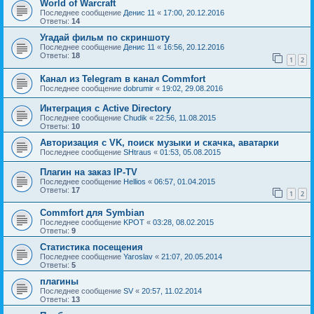
World of Warcraft
Последнее сообщение
Денис 11
«
17:00, 20.12.2016
Ответы:
14
Угадай фильм по скриншоту
Последнее сообщение
Денис 11
«
16:56, 20.12.2016
Ответы:
18
1
2
Канал из Telegram в канал Commfort
Последнее сообщение
dobrumir
«
19:02, 29.08.2016
Интеграция с Active Directory
Последнее сообщение
Chudik
«
22:56, 11.08.2015
Ответы:
10
Авторизация с VK, поиск музыки и скачка, аватарки
Последнее сообщение
SHtraus
«
01:53, 05.08.2015
Плагин на заказ IP-TV
Последнее сообщение
Hellios
«
06:57, 01.04.2015
Ответы:
17
1
2
Commfort для Symbian
Последнее сообщение
KPOT
«
03:28, 08.02.2015
Ответы:
9
Статистика посещения
Последнее сообщение
Yaroslav
«
21:07, 20.05.2014
Ответы:
5
плагины
Последнее сообщение
SV
«
20:57, 11.02.2014
Ответы:
13