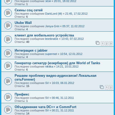
Последнее сообщение
зёзя
«
20:01, 18.02.2012
Ответы:
1
Скины соц сетей
Последнее сообщение
DarkLord (M)
«
21:45, 17.02.2012
Ответы:
6
Utube Wall
Последнее сообщение
Jenya-Grin
«
05:37, 11.02.2012
Ответы:
4
клиент для мобильного устройства
Последнее сообщение
leonbratsk
«
13:43, 07.02.2012
Ответы:
40
1
2
3
Интеграция с jabber
Последнее сообщение
supermet
«
10:54, 12.01.2012
Ответы:
4
Генератор сигнатур (юзербаров) для World of Tanks
Последнее сообщение
nikitka
«
14:21, 10.01.2012
Ответы:
6
Решаем проблему видео-аудиосвязи! Локальная
сетьForever)
Последнее сообщение
SV
«
16:03, 06.01.2012
Ответы:
15
1
2
Префикс
Последнее сообщение
SV
«
00:46, 31.12.2011
Ответы:
1
Объединение чата DC++ и CommFort
Последнее сообщение
SV
«
00:21, 31.12.2011
Ответы:
14