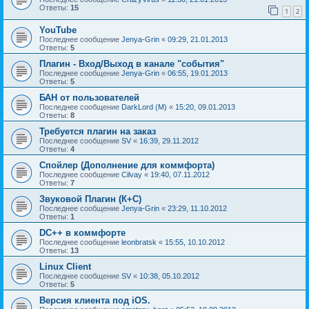
Ответы:
15
1
2
YouTube
Последнее сообщение
Jenya-Grin
«
09:29, 21.01.2013
Ответы:
5
Плагин - Вход/Выход в канале "события"
Последнее сообщение
Jenya-Grin
«
06:55, 19.01.2013
Ответы:
5
БАН от пользователей
Последнее сообщение
DarkLord (M)
«
15:20, 09.01.2013
Ответы:
8
Требуется плагин на заказ
Последнее сообщение
SV
«
16:39, 29.11.2012
Ответы:
4
Спойлер (Дополнение для коммфорта)
Последнее сообщение
Cilvay
«
19:40, 07.11.2012
Ответы:
7
Звуковой Плагин (К+С)
Последнее сообщение
Jenya-Grin
«
23:29, 11.10.2012
Ответы:
1
DC++ в коммфорте
Последнее сообщение
leonbratsk
«
15:55, 10.10.2012
Ответы:
13
Linux Client
Последнее сообщение
SV
«
10:38, 05.10.2012
Ответы:
5
Версия клиента под iOS.