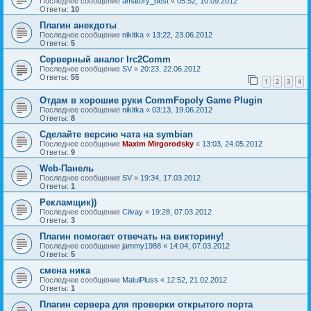
Последнее сообщение
amatory_best
«
05:52, 10.09.2012
Ответы:
10
Плагин анекдоты
Последнее сообщение
nikitka
«
13:22, 23.06.2012
Ответы:
5
Серверный аналог Irc2Comm
Последнее сообщение
SV
«
20:23, 22.06.2012
Ответы:
55
1
2
3
4
Отдам в хорошие руки CommFopoly Game Plugin
Последнее сообщение
nikitka
«
03:13, 19.06.2012
Ответы:
8
Сделайте версию чата на symbian
Последнее сообщение
Maxim Mirgorodsky
«
13:03, 24.05.2012
Ответы:
9
Web-Панель
Последнее сообщение
SV
«
19:34, 17.03.2012
Ответы:
1
Рекламщик))
Последнее сообщение
Cilvay
«
19:28, 07.03.2012
Ответы:
3
Плагин помогает отвечать на викторину!
Последнее сообщение
jammy1988
«
14:04, 07.03.2012
Ответы:
5
смена ника
Последнее сообщение
MaluiPluss
«
12:52, 21.02.2012
Ответы:
1
Плагин сервера для проверки открытого порта