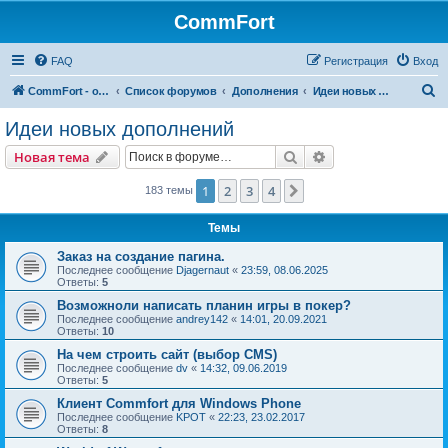
CommFort
FAQ
Регистрация
Вход
П
CommFort - официальный сайт
Список форумов
Дополнения
Идеи новых дополнений
о
Идеи новых дополнений
и
Поиск
Расширенный пои
Новая тема
с
к
1
2
3
4
След.
183 темы
Темы
Заказ на создание пагина.
Последнее сообщение
Djagernaut
«
23:59, 08.06.2025
Ответы:
5
Возможноли написать планин игры в покер?
Последнее сообщение
andrey142
«
14:01, 20.09.2021
Ответы:
10
На чем строить сайт (выбор CMS)
Последнее сообщение
dv
«
14:32, 09.06.2019
Ответы:
5
Клиент Commfort для Windows Phone
Последнее сообщение
KPOT
«
22:23, 23.02.2017
Ответы:
8