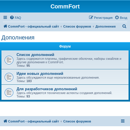
CommFort
FAQ
Регистрация
Вход
П
CommFort - официальный сайт
Список форумов
Дополнения
о
Дополнения
и
Форум
с
к
Список дополнений
Здесь содержатся плагины, графические оболочки, наборы смайлов и
другие дополнения к CommFort.
Темы:
95
Идеи новых дополнений
Здесь обсуждаются еще нереализованные дополнения.
Темы:
183
Для разработчиков дополнений
Здесь обсуждаются технические аспекты создания дополнений.
Темы:
93
CommFort - официальный сайт
Список форумов