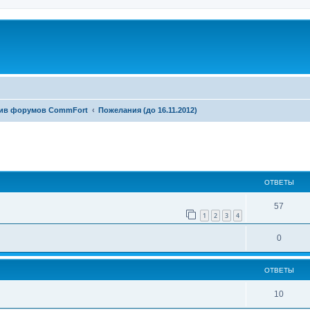
ив форумов CommFort
Пожелания (до 16.11.2012)
енный поиск
ОТВЕТЫ
57
1
2
3
4
0
ОТВЕТЫ
10