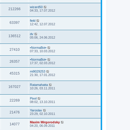
wizard50
212266
04:33, 17.07.2012
field
63397
12:42, 12.07.2012
dv
136512
05:06, 24.06.2012
•NormaBot•
27410
07:33, 10.03.2012
•NormaBot•
26357
17:37, 02.03.2012
mi9029253
45315
21:30, 17.01.2012
Ratamahatta
167027
10:26, 03.11.2011
Pixel
22269
08:02, 13.10.2011
Yaroslav
21476
23:29, 02.10.2011
Maxim Mirgorodsky
14077
04:20, 06.09.2011