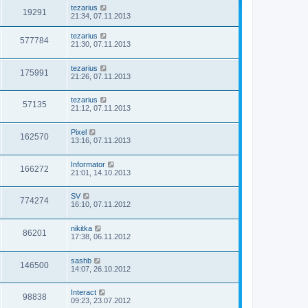
tezarius
19291
21:34, 07.11.2013
tezarius
577784
21:30, 07.11.2013
tezarius
175991
21:26, 07.11.2013
tezarius
57135
21:12, 07.11.2013
Pixel
162570
13:16, 07.11.2013
Informator
166272
21:01, 14.10.2013
SV
774274
16:10, 07.11.2012
nikitka
86201
17:38, 06.11.2012
sashb
146500
14:07, 26.10.2012
Interact
98838
09:23, 23.07.2012