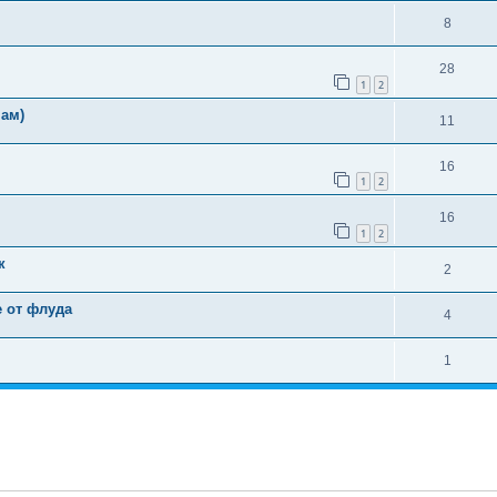
8
28
1
2
ам)
11
16
1
2
16
1
2
к
2
е от флуда
4
1