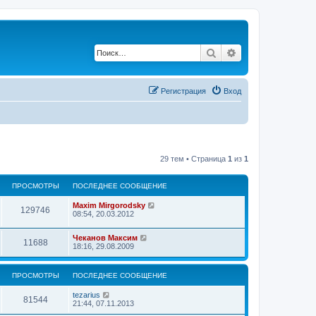
Поиск
Расширенный по
Регистрация
Вход
29 тем • Страница
1
из
1
ПРОСМОТРЫ
ПОСЛЕДНЕЕ СООБЩЕНИЕ
Maxim Mirgorodsky
129746
08:54, 20.03.2012
Чеканов Максим
11688
18:16, 29.08.2009
ПРОСМОТРЫ
ПОСЛЕДНЕЕ СООБЩЕНИЕ
tezarius
81544
21:44, 07.11.2013