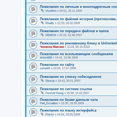
Пожелания по личным и многоадресным со
shuriktm
»
04:51, 25.11.2005
Пожелания по файлам истории (протоколам,
Reality
»
22:33, 03.02.2009
Пожелания по передаче файлов и папок
DEMON
»
23:42, 02.08.2007
Пожелания по рекламному блоку в Unlimite
Чеканов Максим
»
11:03, 05.10.2010
Пожелания по всплывающим сообщениям
Anton888
»
14:41, 10.06.2009
Пожелания по сайту
cema93
»
03:03, 17.07.2009
Пожелания по списку собеседников
Shurup
»
19:43, 03.01.2007
Пожелания по системе ссылок
ForeverYoung
»
15:09, 15.03.2007
Пожелание по базам данным чата
Hell_Excalibur
»
15:35, 24.04.2009
Пожелания по языку интерфейса
Doktor
»
14:54, 18.09.2008