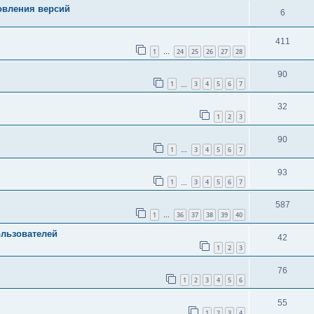
овления версий
6
411
1
24
25
26
27
28
…
90
1
3
4
5
6
7
…
32
1
2
3
90
1
3
4
5
6
7
…
93
1
3
4
5
6
7
…
587
1
36
37
38
39
40
…
ользователей
42
1
2
3
76
1
2
3
4
5
6
55
1
2
3
4