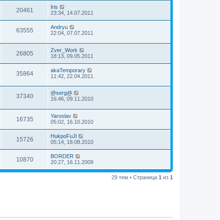
Iris
20461
23:34, 14.07.2011
Andryu
63555
22:04, 07.07.2011
Zver_Work
26805
18:13, 09.05.2011
akaTemporary
35864
11:42, 22.04.2011
@serg@
37340
16:46, 09.11.2010
Yaroslav
16735
05:02, 16.10.2010
HukpoFuJl
15726
05:14, 18.08.2010
BORDER
10870
20:27, 16.11.2009
29 тем • Страница
1
из
1