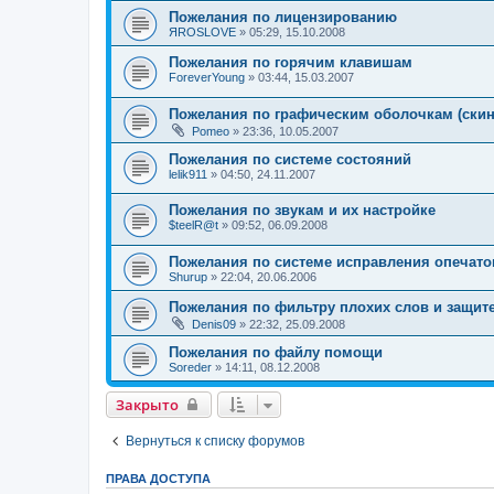
Пожелания по лицензированию
ЯROSLOVE
»
05:29, 15.10.2008
Пожелания по горячим клавишам
ForeverYoung
»
03:44, 15.03.2007
Пожелания по графическим оболочкам (скин
Pomeo
»
23:36, 10.05.2007
Пожелания по системе состояний
lelik911
»
04:50, 24.11.2007
Пожелания по звукам и их настройке
$teelR@t
»
09:52, 06.09.2008
Пожелания по системе исправления опечато
Shurup
»
22:04, 20.06.2006
Пожелания по фильтру плохих слов и защит
Denis09
»
22:32, 25.09.2008
Пожелания по файлу помощи
Soreder
»
14:11, 08.12.2008
Закрыто
Вернуться к списку форумов
ПРАВА ДОСТУПА