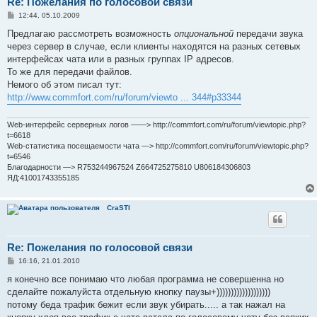
Re: Пожелания по голосовой связи
С
12:44, 05.10.2009
о
о
Предлагаю рассмотреть возможность
опциональной
передачи звука
б
через сервер в случае, если клиенты находятся на разных сетевых
щ
е
интерфейсах чата или в разных группах IP адресов.
н
То же для передачи файлов.
и
е
Немого об этом писал тут:
http://www.commfort.com/ru/forum/viewto ... 344#p33344
Web-интерфейс серверных логов ——> http://commfort.com/ru/forum/viewtopic.php?
t=6618
Web-статистика посещаемости чата —> http://commfort.com/ru/forum/viewtopic.php?
t=6546
Благодарности —> R753244967524 Z664725275810 U806184306803
ЯД:41001743355185
CraSTI
Re: Пожелания по голосовой связи
С
16:16, 21.01.2010
о
о
я конечно все понимаю что любая программа не совершенна но
б
сделайте пожалуйста отдельную кнопку паузы+)))))))))))))))))))
щ
е
потому беда трафик бежит если звук убирать..... а так нажал на
н