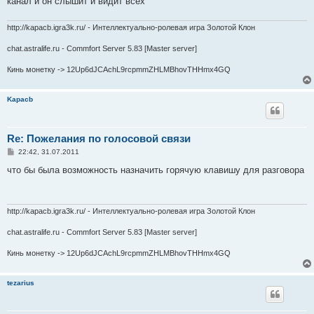
канал и он слышит и видит всех
http://kapacb.igra3k.ru/ - Интеллектуально-ролевая игра Золотой Клон
chat.astralife.ru - Commfort Server 5.83 [Master server]
Кинь монетку -> 12Up6dJCAchL9rcpmmZHLMBhovTHHmx4GQ
Kapacb
Re: Пожелания по голосовой связи
С
22:42, 31.07.2011
о
о
что бы была возможность назначить горячую клавишу для разговора
б
щ
е
н
и
http://kapacb.igra3k.ru/ - Интеллектуально-ролевая игра Золотой Клон
е
chat.astralife.ru - Commfort Server 5.83 [Master server]
Кинь монетку -> 12Up6dJCAchL9rcpmmZHLMBhovTHHmx4GQ
tezarius