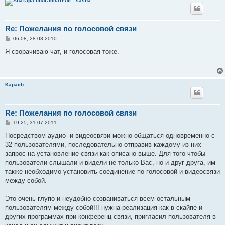
sasha
е
Re: Пожелания по голосовой связи
С
06:08, 28.03.2010
о
о
Я сворачиваю чат, и голосовая тоже.
б
щ
е
н
и
Kapacb
е
Re: Пожелания по голосовой связи
С
19:25, 31.07.2011
о
о
Посредством аудио- и видеосвязи можно общаться одновременно с
б
32 пользователями, последовательно отправив каждому из них
щ
е
запрос на установление связи как описано выше. Для того чтобы
н
пользователи слышали и видели не только Вас, но и друг друга, им
и
е
также необходимо установить соединение по голосовой и видеосвязи
между собой.
Это очень глупо и неудобно созваниваться всем остальным
пользователям между собой!!! нужна реализация как в скайпе и
других программах при конференц связи, пригласил пользователя в