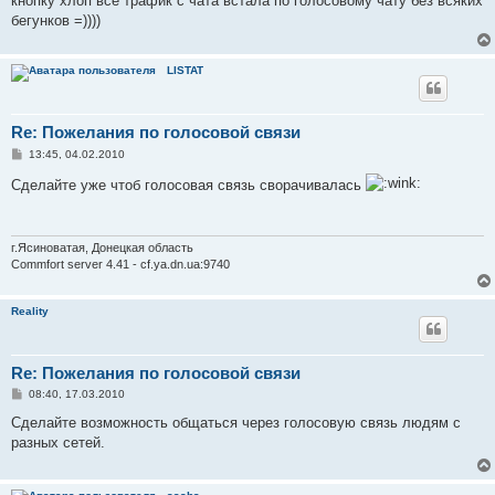
кнопку хлоп все трафик с чата встала по голосовому чату без всяких
и
е
бегунков =))))
LISTAT
Re: Пожелания по голосовой связи
С
13:45, 04.02.2010
о
о
Сделайте уже чтоб голосовая связь сворачивалась
б
щ
е
н
и
г.Ясиноватая, Донецкая область
е
Commfort server 4.41 - cf.ya.dn.ua:9740
Reality
Re: Пожелания по голосовой связи
С
08:40, 17.03.2010
о
о
Сделайте возможность общаться через голосовую связь людям с
б
разных сетей.
щ
е
н
и