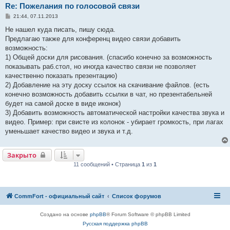
Re: Пожелания по голосовой связи
С
21:44, 07.11.2013
о
о
Не нашел куда писать, пишу сюда.
б
Предлагаю также для конференц видео связи добавить
щ
е
возможность:
н
1) Общей доски для рисования. (спасибо конечно за возможность
и
е
показывать раб.стол, но иногда качество связи не позволяет
качественно показать презентацию)
2) Добавление на эту доску ссылок на скачивание файлов. (есть
конечно возможность добавить ссылки в чат, но презентабельней
будет на самой доске в виде иконок)
3) Добавить возможность автоматической настройки качества звука и
видео. Пример: при свисте из колонок - убирает громкость, при лагах
уменьшает качество видео и звука и т.д.
Закрыто
11 сообщений • Страница
1
из
1
CommFort - официальный сайт
Список форумов
Создано на основе
phpBB
® Forum Software © phpBB Limited
Русская поддержка phpBB