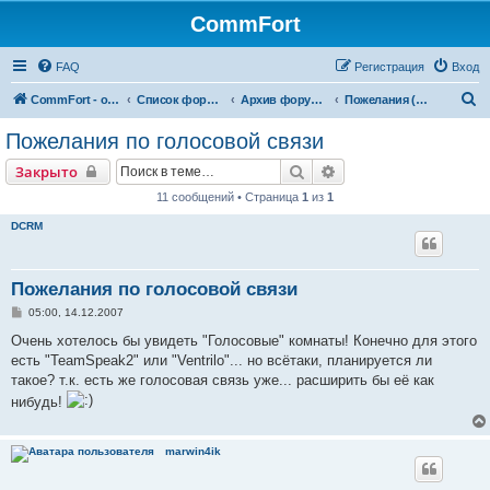
CommFort
FAQ
Регистрация
Вход
П
CommFort - официальный сайт
Список форумов
Архив форумов CommFort
Пожелания (до 16.11.2012)
о
Пожелания по голосовой связи
и
Поиск
Расширенный поиск
Закрыто
с
11 сообщений • Страница
1
из
1
к
DCRM
Пожелания по голосовой связи
С
05:00, 14.12.2007
о
о
Очень хотелось бы увидеть "Голосовые" комнаты! Конечно для этого
б
есть "TeamSpeak2" или "Ventrilo"... но всётаки, планируется ли
щ
е
такое? т.к. есть же голосовая связь уже... расширить бы её как
н
нибудь!
и
е
marwin4ik