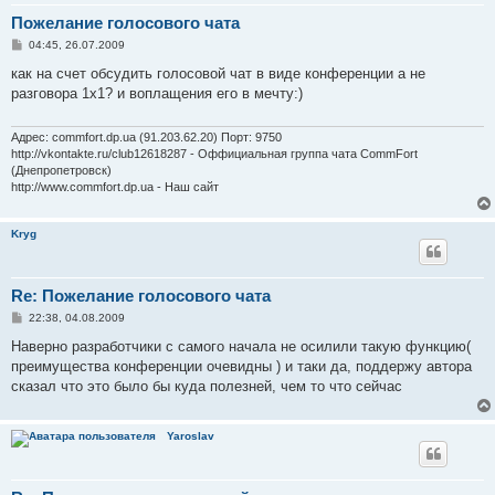
Пожелание голосового чата
С
04:45, 26.07.2009
о
о
как на счет обсудить голосовой чат в виде конференции а не
б
разговора 1х1? и воплащения его в мечту:)
щ
е
н
и
Адрес: commfort.dp.ua (91.203.62.20) Порт: 9750
е
http://vkontakte.ru/club12618287 - Оффициальная группа чата CommFort
(Днепропетровск)
http://www.commfort.dp.ua - Наш сайт
Kryg
Re: Пожелание голосового чата
С
22:38, 04.08.2009
о
о
Наверно разработчики с самого начала не осилили такую функцию(
б
преимущества конференции очевидны ) и таки да, поддержу автора
щ
е
сказал что это было бы куда полезней, чем то что сейчас
н
и
е
Yaroslav