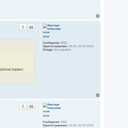
с
я
к
н
В
а
е
ч
р
а
н
л
у
у
т
зёзя
ь
Сообщения:
1511
с
Зарегистрирован:
00:18, 02.05.2010
я
Откуда:
Бессарабия
к
н
а
ч
а
бубнов порвал.
л
у
В
е
р
н
у
т
зёзя
ь
Сообщения:
1511
с
Зарегистрирован:
00:18, 02.05.2010
я