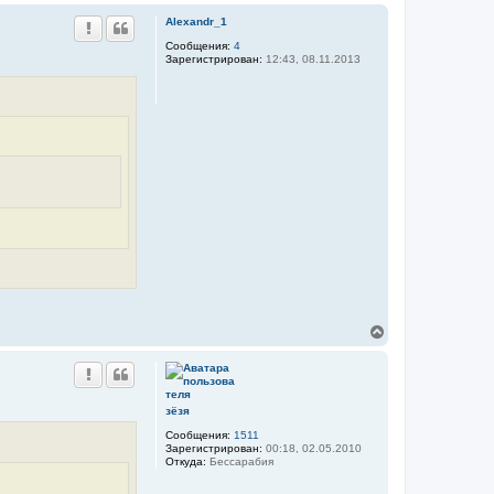
р
Alexandr_1
н
у
Сообщения:
4
Зарегистрирован:
12:43, 08.11.2013
т
ь
с
я
к
н
а
ч
а
л
у
В
е
р
н
у
т
зёзя
ь
Сообщения:
1511
с
Зарегистрирован:
00:18, 02.05.2010
я
Откуда:
Бессарабия
к
н