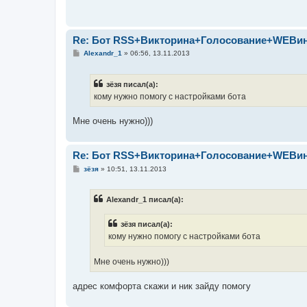
н
и
е
Re: Бот RSS+Викторина+Голосование+WEBи
С
Alexandr_1
»
06:56, 13.11.2013
о
о
б
зёзя писал(а):
щ
е
кому нужно помогу с настройками бота
н
и
е
Мне очень нужно)))
Re: Бот RSS+Викторина+Голосование+WEBи
С
зёзя
»
10:51, 13.11.2013
о
о
б
Alexandr_1 писал(а):
щ
е
н
зёзя писал(а):
и
е
кому нужно помогу с настройками бота
Мне очень нужно)))
адрес комфорта скажи и ник зайду помогу