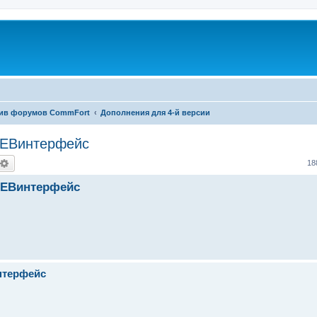
ив форумов CommFort
Дополнения для 4-й версии
WEBинтерфейс
оиск
Расширенный поиск
18
WEBинтерфейс
нтерфейс