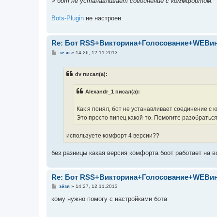
> бот не устанавливает соединение с коммфортом.
щ
е
н
Bots-Plugin
не настроен.
и
е
Re: Бот RSS+Викторина+Голосование+WEBи
С
зёзя
»
14:26, 12.11.2013
о
о
б
dv писал(а):
щ
е
н
Alexandr_1 писал(а):
и
е
Как я понял, бот не устанавливает соединение с
Это просто пипец какой-то. Помогите разобраться
используете комфорт 4 версии??
без разницы какая версия комфорта боот работает на в
Re: Бот RSS+Викторина+Голосование+WEBи
С
зёзя
»
14:27, 12.11.2013
о
о
кому нужно помогу с настройками бота
б
щ
е