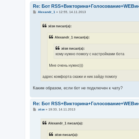
Re: Бот RSS+Викторина+Голосование+WEBи
С
Alexandr_1
»
12:55, 14.11.2013
о
о
б
зёзя писал(а):
щ
е
н
Alexandr_1 писал(а):
и
е
зёзя писал(а):
кому нужно помогу с настройками бота
Мне очень нужно)))
адрес комфорта скажи и ник зайду помогу
Каким образом, если бот не подключен к чату?
Re: Бот RSS+Викторина+Голосование+WEBи
С
зёзя
»
19:33, 14.11.2013
о
о
б
Alexandr_1 писал(а):
щ
е
н
зёзя писал(а):
и
е