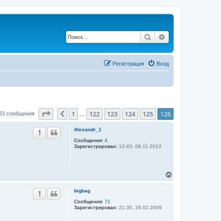
Поиск
Расширенный по
Регистрация
Вход
Страница
126
из
126
1
122
123
124
125
126
Пред.
83 сообщения
…
Alexandr_1
Сообщения:
4
Зарегистрирован:
12:43, 08.11.2013
В
е
р
bigbag
н
у
Сообщения:
71
Зарегистрирован:
21:30, 28.02.2009
т
ь