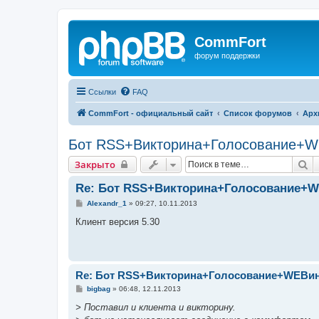
CommFort
форум поддержки
Ссылки
FAQ
CommFort - официальный сайт
Список форумов
Арх
Бот RSS+Викторина+Голосование+
П
Закрыто
Re: Бот RSS+Викторина+Голосование+
С
Alexandr_1
»
09:27, 10.11.2013
о
о
Клиент версия 5.30
б
щ
е
н
и
е
Re: Бот RSS+Викторина+Голосование+WEBи
С
bigbag
»
06:48, 12.11.2013
о
о
> Поставил и клиента и викторину.
б