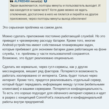
ALFRED450
писал(а):
щ
е
Экран выключается, полторы минуты и пользователь выходит. И
н
как находится в таком чате? Хотя даже можно не ждать
и
е
отключения, достаточно в него не пялится и перейти на другое
приложение, через полторы минуты выход обеспечен!
Это серьезная проблема на самом деле.
Можно сделать приложение постоянно работающей службой. Но это
приведет к чрезмерному расходу батареи. Кроме того, многие
Android-устройства имеют собственные планировщики задач,
которые прибивают для экономии батареи даже работающие на фоне
службы, т.е. проблемы у части пользователей сохранятся.
Возможно, это будет реализовано опционально.
Сделать же нормально, через гугл-сервисы, как у других
мессенджеров, мешает ряд факторов. Потеряется возможность
работать изолированно от интернета. Связь будет только через
интернет. Кроме того, придется реализовывать отдельный сервер,
который будет передавать информацию между гуглом (мобильными
клиентами) и вашими серверами. Потеряется конфиденциальность.
То есть это хорошо подходит для облачного интернет-сервиса и идет
в разрез с концепцией CommFort'а локальной и конфиденциальной
работы внутри предприятий.