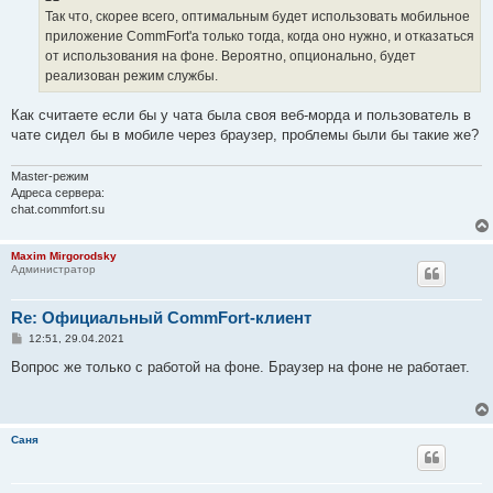
е
Так что, скорее всего, оптимальным будет использовать мобильное
н
приложение CommFort'а только тогда, когда оно нужно, и отказаться
и
е
от использования на фоне. Вероятно, опционально, будет
реализован режим службы.
Как считаете если бы у чата была своя веб-морда и пользователь в
чате сидел бы в мобиле через браузер, проблемы были бы такие же?
Master-peжим
Адреса сервера:
chat.commfort.su
Maxim Mirgorodsky
Администратор
Re: Официальный CommFort-клиент
С
12:51, 29.04.2021
о
о
Вопрос же только с работой на фоне. Браузер на фоне не работает.
б
щ
е
н
и
Саня
е