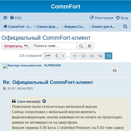
CommFort
FAQ
Регистрация
Вход
П
CommFort - официальный сайт
Список форумов
Форумы CommFort
Клиент для Android
о
Официальный CommFort-клиент
и
Поиск
Расширенный поис
Ответить
с
к
Страница
15
из
15
1
11
12
13
14
15
Пред.
218 сообщений
…
ALFRED450
Re: Официальный CommFort-клиент
С
22:37, 28.04.2021
о
о
б
Саня
писал(а):
щ
е
Пожелания были относительно мобильной версии.
н
Сейчас попробовал с мобильной версии включить
и
е
видеоконференцию, кнопка нажимается но нечего не происходил
камера не активируется на смартфоне.
Версия сервера 5.95 Бета 1 Unlimited Premium, на 5.93 тоже самое