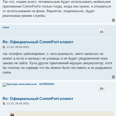
Так что, скорее всего, оптимальным будет использовать мобильное
приложение CommFort'а только тогда, когда оно нужно, и отказаться
от использования на фоне. Вероятно, опционально, будет
реализован режим службы.
Саня
Re: Официальный CommFort-клиент
С
11:23, 29.04.2021
о
о
так телефон заблокировал, с чата выкинуло, никто написать не
б
может а если и напишут не узнаешь и не будет уведомления пока
щ
е
заново не зайти. Куча других приложений жрущих аккумулятор, хотя
н
бы галочку на сервере что бы можно было поставить и не разрывало
и
е
связь
ALFRED450
Re: Официальный CommFort-клиент
С
12:15, 29.04.2021
о
о
б
щ