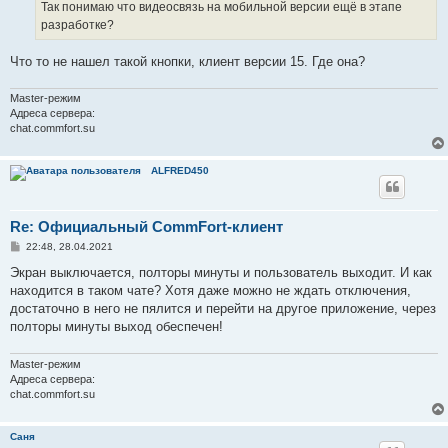
Так понимаю что видеосвязь на мобильной версии ещё в этапе
разработке?
Что то не нашел такой кнопки, клиент версии 15. Где она?
Master-peжим
Адреса сервера:
chat.commfort.su
ALFRED450
Re: Официальный CommFort-клиент
С
22:48, 28.04.2021
о
о
Экран выключается, полторы минуты и пользователь выходит. И как
б
находится в таком чате? Хотя даже можно не ждать отключения,
щ
е
достаточно в него не пялится и перейти на другое приложение, через
н
полторы минуты выход обеспечен!
и
е
Master-peжим
Адреса сервера:
chat.commfort.su
Саня