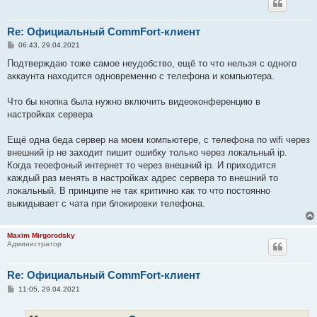
Re: Официальный CommFort-клиент
С
06:43, 29.04.2021
о
о
Подтверждаю тоже самое неудобство, ещё то что нельзя с одного
б
аккаунта находится одновременно с телефона и компьютера.
щ
е
н
Что бы кнопка была нужно включить видеоконференцию в
и
е
настройках сервера
Ещё одна беда сервер на моем компьютере, с телефона по wifi через
внешний ip не заходит пишит ошибку только через локальный ip.
Когда теоефоный интернет то через внешний ip. И приходится
каждый раз менять в настройках адрес сервера то внешний то
локальный. В принципе не так критично как то что постоянно
выкидывает с чата при блокировки телефона.
Maxim Mirgorodsky
Администратор
Re: Официальный CommFort-клиент
С
11:05, 29.04.2021
о
о
б