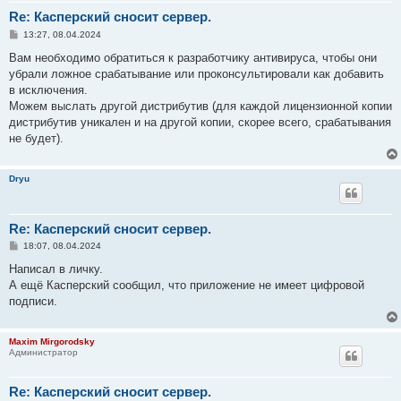
Re: Касперский сносит сервер.
С
13:27, 08.04.2024
о
о
Вам необходимо обратиться к разработчику антивируса, чтобы они
б
убрали ложное срабатывание или проконсультировали как добавить
щ
е
в исключения.
н
Можем выслать другой дистрибутив (для каждой лицензионной копии
и
е
дистрибутив уникален и на другой копии, скорее всего, срабатывания
не будет).
Dryu
Re: Касперский сносит сервер.
С
18:07, 08.04.2024
о
о
Написал в личку.
б
А ещё Касперский сообщил, что приложение не имеет цифровой
щ
е
подписи.
н
и
е
Maxim Mirgorodsky
Администратор
Re: Касперский сносит сервер.