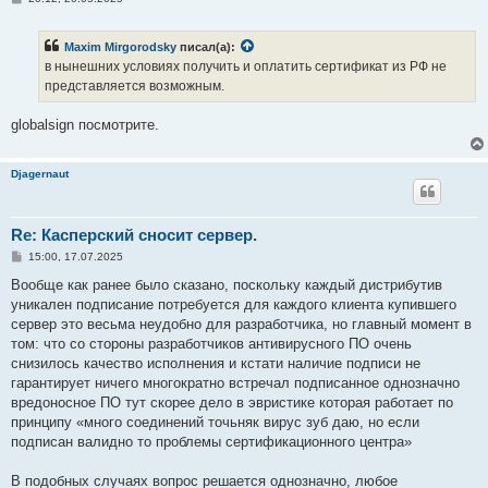
о
о
б
Maxim Mirgorodsky
писал(а):
щ
е
в нынешних условиях получить и оплатить сертификат из РФ не
н
представляется возможным.
и
е
globalsign посмотрите.
Djagernaut
Re: Касперский сносит сервер.
С
15:00, 17.07.2025
о
о
Вообще как ранее было сказано, поскольку каждый дистрибутив
б
уникален подписание потребуется для каждого клиента купившего
щ
е
сервер это весьма неудобно для разработчика, но главный момент в
н
том: что со стороны разработчиков антивирусного ПО очень
и
е
снизилось качество исполнения и кстати наличие подписи не
гарантирует ничего многократно встречал подписанное однозначно
вредоносное ПО тут скорее дело в эвристике которая работает по
принципу «много соединений точьняк вирус зуб даю, но если
подписан валидно то проблемы сертификационного центра»
В подобных случаях вопрос решается однозначно, любое