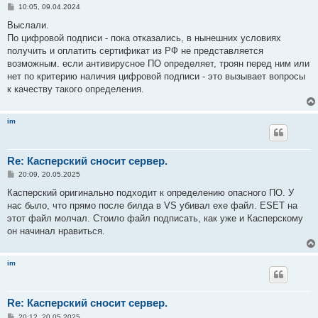
С
10:05, 09.04.2024
о
о
Выслали.
б
По цифровой подписи - пока отказались, в нынешних условиях
щ
е
получить и оплатить сертификат из РФ не представляется
н
возможным. если антивирусное ПО определяет, троян перед ним или
и
е
нет по критерию наличия цифровой подписи - это вызывает вопросы
к качеству такого определения.
im
Re: Касперский сносит сервер.
С
20:09, 20.05.2025
о
о
Касперский оригинально подходит к определению опасного ПО. У
б
нас было, что прямо после билда в VS убивал exe файл. ESET на
щ
е
этот файл молчал. Стоило файл подписать, как уже и Касперскому
н
он начинал нравиться.
и
е
im
Re: Касперский сносит сервер.
С
20:12, 20.05.2025