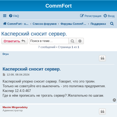
CommFort
FAQ
Регистрация
Вход
П
CommFort - официальный сайт
Список форумов
Форумы CommFort
Поддержка
о
Касперский сносит сервер.
и
Поиск
Расширенный поис
Ответить
с
7 сообщений • Страница
1
из
1
к
Dryu
Касперский сносит сервер.
С
12:08, 08.04.2024
о
о
Касперский упорно сносит сервер. Говорит, что это троян.
б
Только не советуйте его выключить - это политика предприятия.
щ
е
Каспер 12.4.0.467
н
Где в нём прописать не трогать сервер? Желательно по шагам.
и
е
Maxim Mirgorodsky
Администратор