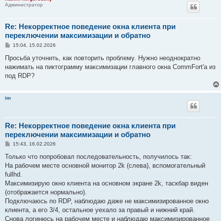
Администратор
Re: Некорректное поведение окна клиента при
переключении максимизации и обратно
С
15:04, 15.02.2026
о
о
Просьба уточнить, как повторить проблему. Нужно неоднократно
б
нажимать на пиктограмму максимизации главного окна CommFort'а из
щ
е
под RDP?
н
и
е
im
Re: Некорректное поведение окна клиента при
переключении максимизации и обратно
С
15:43, 16.02.2026
о
о
Только что попробовал последовательность, получилось так:
б
На рабочем месте основной монитор 2k (слева), вспомогательный
щ
е
fullhd.
н
Максимизирую окно клиента на основном экране 2k, таскбар виден
и
е
(отображается нормально).
Подключаюсь по RDP, наблюдаю даже не максимизированное окно
клиента, а его 3/4, остальное уехало за правый и нижний край.
Снова логинюсь на рабочем месте и наблюдаю максимизированное