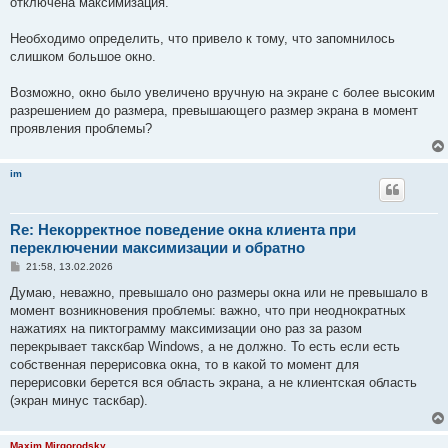
отключена максимизация.
щ
е
н
Необходимо определить, что привело к тому, что запомнилось
и
е
слишком большое окно.
Возможно, окно было увеличено вручную на экране с более высоким
разрешением до размера, превышающего размер экрана в момент
проявления проблемы?
im
Re: Некорректное поведение окна клиента при
переключении максимизации и обратно
С
21:58, 13.02.2026
о
о
Думаю, неважно, превышало оно размеры окна или не превышало в
б
момент возникновения проблемы: важно, что при неоднократных
щ
е
нажатиях на пиктограмму максимизации оно раз за разом
н
перекрывает такскбар Windows, а не должно. То есть если есть
и
е
собственная перерисовка окна, то в какой то момент для
перерисовки берется вся область экрана, а не клиентская область
(экран минус таскбар).
Maxim Mirgorodsky