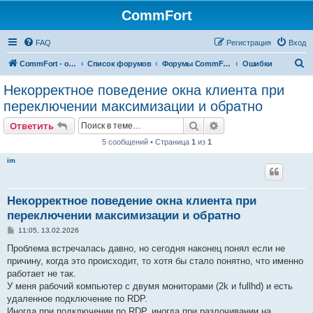
CommFort
FAQ
Регистрация
Вход
П
CommFort - официальный сайт
Список форумов
Форумы CommFort
Ошибки
о
Некорректное поведение окна клиента при
и
переключении максимизации и обратно
с
Поиск
Расширенный поис
Ответить
к
5 сообщений • Страница
1
из
1
im
Некорректное поведение окна клиента при
переключении максимизации и обратно
С
11:05, 13.02.2026
о
о
Проблема встречалась давно, но сегодня наконец понял если не
б
причину, когда это происходит, то хотя бы стало понятно, что именно
щ
е
работает не так.
н
У меня рабочий компьютер с двумя мониторами (2k и fullhd) и есть
и
е
удаленное подключение по RDP.
Иногда при подключении по RDP, иногда при разлочивании на