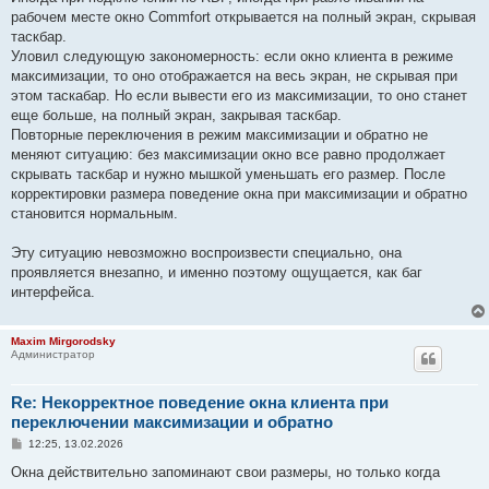
рабочем месте окно Commfort открывается на полный экран, скрывая
таскбар.
Уловил следующую закономерность: если окно клиента в режиме
максимизации, то оно отображается на весь экран, не скрывая при
этом таскабар. Но если вывести его из максимизации, то оно станет
еще больше, на полный экран, закрывая таскбар.
Повторные переключения в режим максимизации и обратно не
меняют ситуацию: без максимизации окно все равно продолжает
скрывать таскбар и нужно мышкой уменьшать его размер. После
корректировки размера поведение окна при максимизации и обратно
становится нормальным.
Эту ситуацию невозможно воспроизвести специально, она
проявляется внезапно, и именно поэтому ощущается, как баг
интерфейса.
Maxim Mirgorodsky
Администратор
Re: Некорректное поведение окна клиента при
переключении максимизации и обратно
С
12:25, 13.02.2026
о
о
Окна действительно запоминают свои размеры, но только когда
б