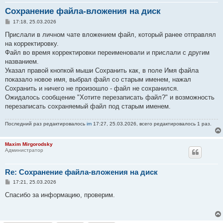
Сохранение файла-вложения на диск
С
17:18, 25.03.2026
о
о
Прислали в личном чате вложением файл, который ранее отправлял
б
на корректировку.
щ
е
Файл во время корректировки переименовали и прислали с другим
н
названием.
и
е
Указал правой кнопкой мыши Сохранить как, в поле Имя файла
показало новое имя, выбрал файл со старым именем, нажал
Сохранить и ничего не произошло - файл не сохранился.
Ожидалось сообщение "Хотите перезаписать файл?" и возможность
перезаписать сохраняемый файл под старым именем.
Последний раз редактировалось
im
17:27, 25.03.2026, всего редактировалось 1 раз.
Maxim Mirgorodsky
Администратор
Re: Сохранение файла-вложения на диск
С
17:21, 25.03.2026
о
о
Спасибо за информацию, проверим.
б
щ
е
н