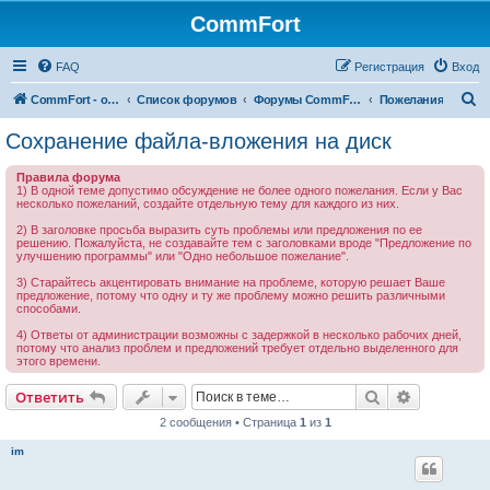
CommFort
FAQ
Регистрация
Вход
П
CommFort - официальный сайт
Список форумов
Форумы CommFort
Пожелания
о
Сохранение файла-вложения на диск
и
Правила форума
с
1) В одной теме допустимо обсуждение не более одного пожелания. Если у Вас
несколько пожеланий, создайте отдельную тему для каждого из них.
к
2) В заголовке просьба выразить суть проблемы или предложения по ее
решению. Пожалуйста, не создавайте тем с заголовками вроде "Предложение по
улучшению программы" или "Одно небольшое пожелание".
3) Старайтесь акцентировать внимание на проблеме, которую решает Ваше
предложение, потому что одну и ту же проблему можно решить различными
способами.
4) Ответы от администрации возможны с задержкой в несколько рабочих дней,
потому что анализ проблем и предложений требует отдельно выделенного для
этого времени.
Поиск
Расширен
Ответить
2 сообщения • Страница
1
из
1
im