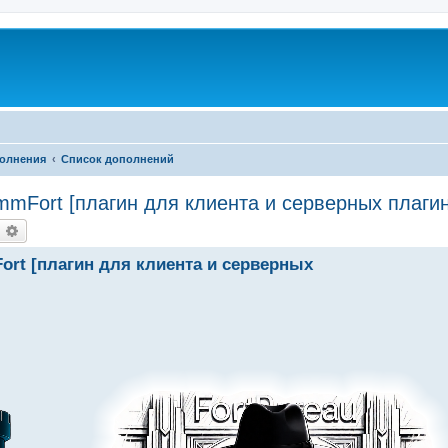
олнения
Список дополнений
mFort [плагин для клиента и серверных плагин
оиск
Расширенный поиск
rt [плагин для клиента и серверных