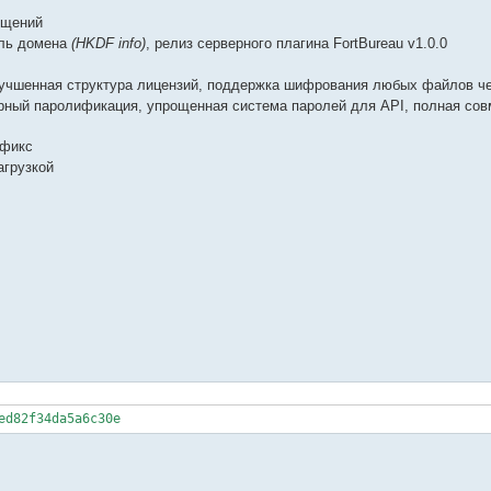
бщений
ель домена
(HKDF info)
, релиз серверного плагина FortBureau v1.0.0
учшенная структура лицензий, поддержка шифрования любых файлов че
ный паролификация, упрощенная система паролей для API, полная сов
 фикс
агрузкой
ed82f34da5a6c30e