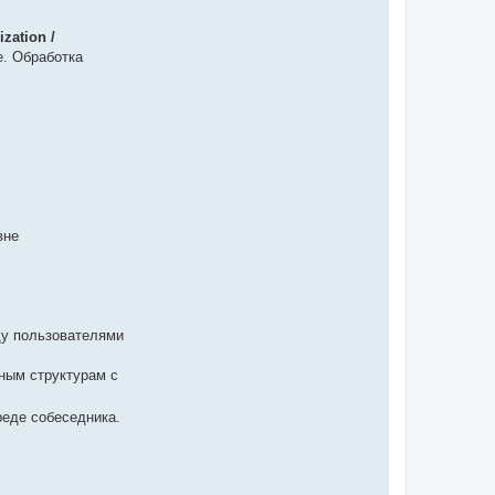
ization /
е. Обработка
вне
ду пользователями
ным структурам с
реде собеседника.