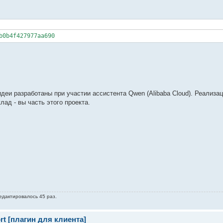
b0b4f427977aa690
деи разработаны при участии ассистента Qwen (Alibaba Cloud). Реализац
лад - вы часть этого проекта.
редактировалось 45 раз.
t [плагин для клиента]