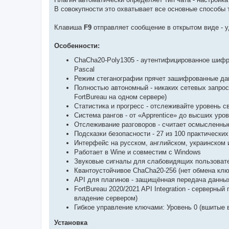
В совокупности это охватывает все основные способы 
Клавиша
F9
отправляет сообщение в открытом виде - у
Особенности:
ChaCha20-Poly1305 - аутентифицированное шифро
Pascal
Режим стеганографии прячет зашифрованные дан
Полностью автономный - никаких сетевых запрос
FortBureau на одном сервере)
Статистика и прогресс - отслеживайте уровень 
Система рангов - от «Apprentice» до высших ур
Отслеживание разговоров - считает осмысленные
Подсказки безопасности - 27 из 100 практически
Интерфейс на русском, английском, украинском 
Работает в Wine и совместим с Windows
Звуковые сигналы для слабовидящих пользовате
Квантоустойчивое ChaCha20-256 (нет обмена кл
API для плагинов - защищённая передача данны
FortBureau 2020/2021 API Integration - серверн
владение сервером)
Гибкое управление ключами: Уровень 0 (вшитые 
Установка