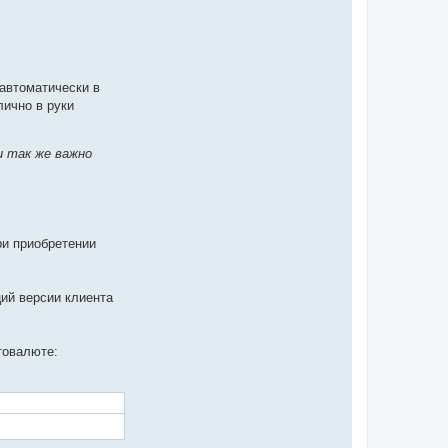
автоматически в
лично в руки
u так же важно
ри приобретении
ий версии клиента
товалюте: