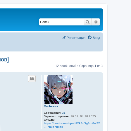
Поиск
Расширенный по
Регистрация
Вход
ов]
12 сообщений • Страница
1
из
1
Orchestra
Сообщения:
31
Зарегистрирован:
16:32, 04.10.2025
Откуда:
https://nostr.com/npub12k6u3g3rn0w92wx4
... 7mjs7ljkc8