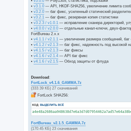
•
v3.0.0
— Poly1305, статистика, подсказки
•
v3.1.0
— API, HKDF-SHA256, увеличение лимита соо
•
v3.2.0
— баг фикс, усиленный статический разделит
•
v3.2.1
— баг фикс, резервная копия статистики
•
v3.2.3 / v1.0.1
— исправление сканера директорий, ул
•
v4.0.0 / v2.0.0
— отдельные канал-ключи, двух-фактор
FortBureau 2.x.x
•
v4.1.1 / v2.1.1
— увеличение размера сообщений, баг
•
v4.1.2 / v2.1.3
— баг фикс, надежность под высокой н
•
v4.1.5 / v2.1.3
— баг фиксы
•
v4.1.6 / v2.1.4
— API баг фикс
•
v4.1.6 / v2.1.5
— Обход защиты от флуда
Download
:
FortLock_v4.1.6_GAMMA.7z
(333.39 КБ) 27 скачиваний
FortLock SHA256:
КОД:
ВЫДЕЛИТЬ ВСЁ
a4e48a2686aa948638d7e6a3d7d07954462a7ad57e64a38b
FortBureau_v2.1.5_GAMMA.7z
(170.45 КБ) 23 скачивания