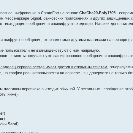
квозное шифрование в CommFort на основе
ChaCha20-Poly1305
- соврем
ом мессенджере Signal, банковских приложениях и других защищённых с
ует исходящие сообщения и расшифрует входящие. Никаких дополнител
и шифрует сообщения, отправляемые другими плагинами на сервере (на
ые пользователи не взаимодействуют с ним напрямую.
гинов - клиенты получают уже зашифрованное сообщение и расшифровыв
владелец сервера всегда имеет доступ к открытым текстам
, генерируем
е, но трафик расшифровывается на сервере - вы доверяете не только бо
м плагином переписка выглядит обычной. У остальных - сообщения ото
оты ниже).
er
)
er
)
опки
Send
)
 по каналам не нужна.