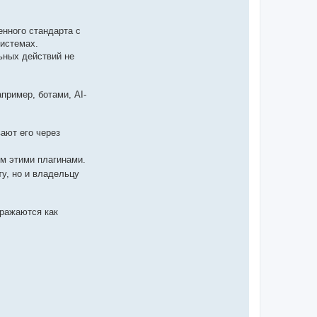
енного стандарта с
истемах.
ьных действий не
пример, ботами, AI-
ают его через
ым этими плагинами.
ту, но и владельцу
бражаются как