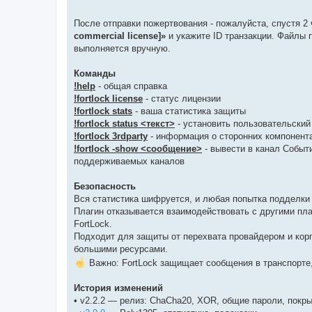
После отправки пожертвования - пожалуйста, спустя 2
commercial license]»
и укажите ID транзакции. Файлы 
выполняется вручную.
Команды
!help
- общая справка
!fortlock license
- статус лицензии
!fortlock stats
- ваша статистика защиты
!fortlock status <текст>
- установить пользовательский
!fortlock 3rdparty
- информация о сторонних компонент
!fortlock -show <сообщение>
- вывести в канал Событи
поддерживаемых каналов
Безопасность
Вся статистика шифруется, и любая попытка подделки 
Плагин отказывается взаимодействовать с другими пл
FortLock.
Подходит для защиты от перехвата провайдером и кор
большими ресурсами.
Важно: FortLock защищает сообщения в транспорте,
История изменений
• v2.2.2 — релиз: ChaCha20, XOR, общие пароли, покр