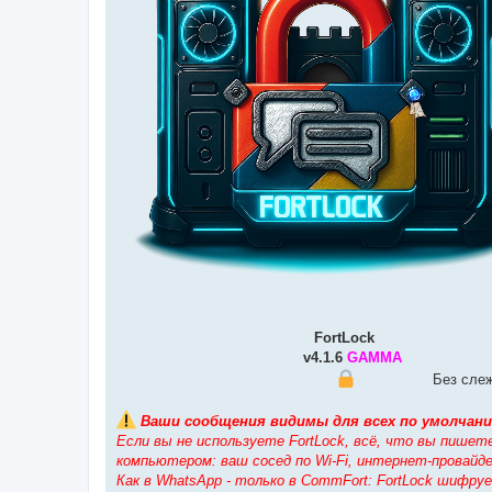
⠀⠀⠀⠀⠀⠀⠀⠀⠀⠀⠀⠀⠀⠀⠀⠀⠀⠀
FortLock
⠀⠀⠀⠀⠀⠀⠀⠀⠀⠀
⠀⠀⠀⠀⠀⠀⠀⠀⠀⠀⠀⠀⠀⠀⠀⠀⠀
v4.1.6
GAMMA
⠀⠀⠀⠀⠀⠀⠀⠀
⠀⠀⠀⠀⠀⠀⠀⠀⠀⠀⠀⠀⠀⠀⠀⠀⠀⠀⠀⠀
⠀⠀⠀⠀⠀⠀⠀Без слежк
Ваши сообщения видимы для всех по умолчани
Если вы не используете FortLock, всё, что вы пише
компьютером: ваш сосед по Wi-Fi, интернет-провайдер
Как в WhatsApp - только в CommFort: FortLock шифр