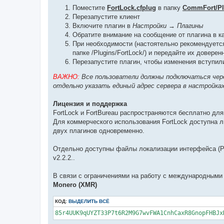
Поместите
FortLock.cfplug
в папку
CommFort/Pl
Перезапустите клиент
Включите плагин в
Настройки → Плагины
Обратите внимание на сообщение от плагина в 
При необходимости (настоятельно рекомендуетс
папке /Plugins/FortLock/) и передайте их довере
Перезапустите плагин, чтобы изменения вступил
ВАЖНО:
Все пользователи должны подключаться через
отдельно указать единый адрес сервера в настройках 
Лицензия и поддержка
FortLock и FortBureau распространяются бесплатно для
Для коммерческого использования FortLock доступна ли
двух плагинов одновременно.
Отдельно доступны файлы локализации интерфейса (Ру
v2.2.2..
В связи с ограничениями на работу с международными
Monero (XMR)
КОД:
ВЫДЕЛИТЬ ВСЁ
85r4UUK9qUYZT33P7t6R2M9G7wvFWA1CnhCaxR8GnopFHBJx