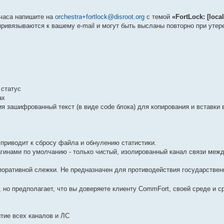
 часа напишите на
orchestra+fortlock@disroot.org
с темой
«FortLock: [local
привязываются к вашему e-mail и могут быть высланы повторно при утер
 статус
ах
я зашифрованный текст (в виде code блока) для копирования и вставки 
приводит к сбросу файла и обнулению статистики.
агинами по умолчанию - только чистый, изолированный канал связи меж
поративной слежки. Не предназначен для противодействия государствен
 но предполагает, что вы доверяете клиенту CommFort, своей среде и с
ытие всех каналов и ЛС