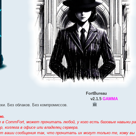
⠀⠀⠀⠀
⠀⠀⠀⠀⠀⠀⠀⠀⠀⠀⠀⠀⠀⠀⠀⠀⠀⠀⠀⠀⠀⠀⠀⠀⠀⠀⠀⠀⠀
FortBureau
⠀⠀⠀⠀⠀⠀⠀⠀⠀⠀⠀⠀⠀⠀⠀⠀⠀⠀⠀⠀⠀⠀⠀⠀⠀⠀⠀⠀⠀⠀
v2.1.5
GAMMA
и. Без облаков. Без компромиссов.⠀⠀⠀⠀⠀⠀⠀⠀
ю.
те в CommFort, может прочитать любой, у кого есть базовые навыки р
, коллега в офисе или владелец сервера.
ует ваши сообщения так, что прочитать их могут только те, кому вы