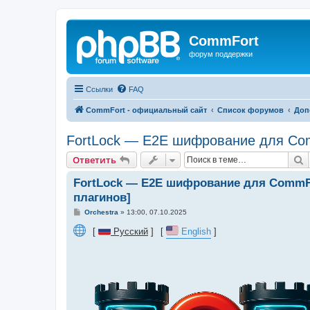
CommFort
форум поддержки
Ссылки
FAQ
CommFort - официальный сайт
Список форумов
Доп
FortLock — E2E шифрование для Com
П
Ответить
FortLock — E2E шифрование для CommFo
плагинов]
С
Orchestra
»
13:00, 07.10.2025
о
о
⠀[
Русский
]⠀[
English
]
б
щ
е
н
и
е