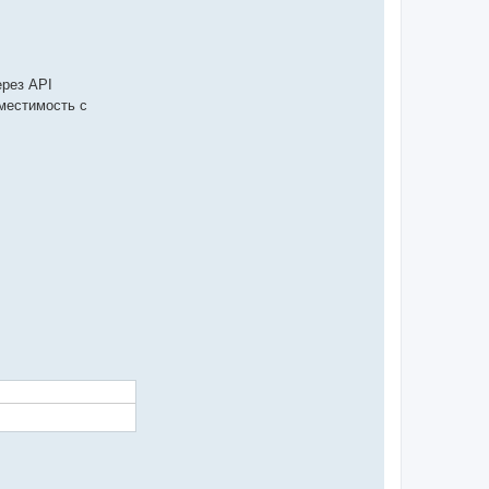
рез API
местимость с