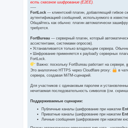
есть сквозное шифрование (E2EE).
-----
FortLock
— клиентский плагин, добавляющий гибкое с
аутентификацией сообщений, используемого в известн
Общайтесь как обычно: плагин автоматически зашифр
требуется.
FortBureau
— серверный плагин, который автоматическ
ассистентами, системами опросов).
• Устанавливается только владельцем сервера. Обычн
• Шифрование применяется к payload'у серверных пла
FortLock.
Важно: поскольку FortBureau работает на сервере,
Это аналогично HTTPS через Cloudflare proxy:
в чат
сервера, создавая MiTM-сценарий.
Для участников с одинаковым паролем и установленны
нечитаемая последовательность символов (см. скринш
Поддерживаемые сценарии:
Публичные каналы (шифрование при нажатии
Ent
Приватные каналы (шифрование при нажатии
Ent
Личные сообщения (шифрование при нажатии кн
Плагин автоматически определяет тип чата - настройка