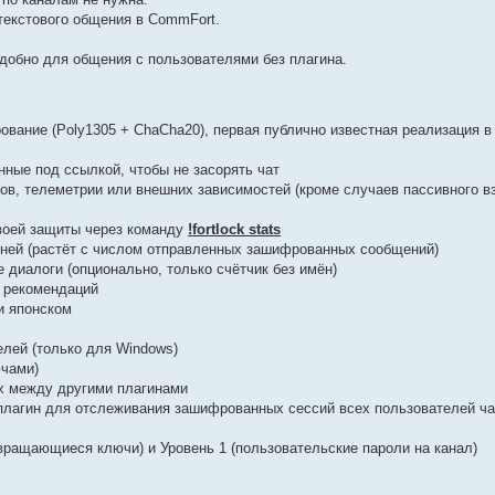
текстового общения в CommFort.
добно для общения с пользователями без плагина.
вание (Poly1305 + ChaCha20), первая публично известная реализация в
ные под ссылкой, чтобы не засорять чат
ов, телеметрии или внешних зависимостей (кроме случаев пассивного в
своей защиты через команду
!fortlock stats
овней (растёт с числом отправленных зашифрованных сообщений)
 диалоги (опционально, только счётчик без имён)
х рекомендаций
и японском
лей (только для Windows)
ючами)
х между другими плагинами
ый плагин для отслеживания зашифрованных сессий всех пользователей ча
вращающиеся ключи) и Уровень 1 (пользовательские пароли на канал)