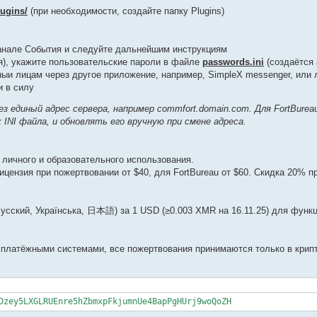
ugins/
(при необходимости, создайте папку Plugins)
канале События и следуйте дальнейшим инструкциям
я), укажите пользовательские пароли в файле
passwords.ini
(создаётся 
нныи лицам через другое приложение, например, SimpleX messenger, или 
и в силу
 единый адрес сервера, например commfort.domain.com. Для FortBurea
INI файла, и обновлять его вручную при смене адреса.
 личного и образовательного использования.
цензия при пожертвовании от $40, для FortBureau от $60. Скидка 20% п
сский, Українська, 日本語) за 1 USD (≥0.003 XMR на 16.11.25) для функц
 платёжными системами, все пожертвования принимаются только в крип
Dzey5LXGLRUEnre5hZbmxpFkjumnUe4BapPgHUrj9woQoZH