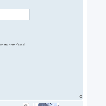
ия на Free Pascal
В
е
р