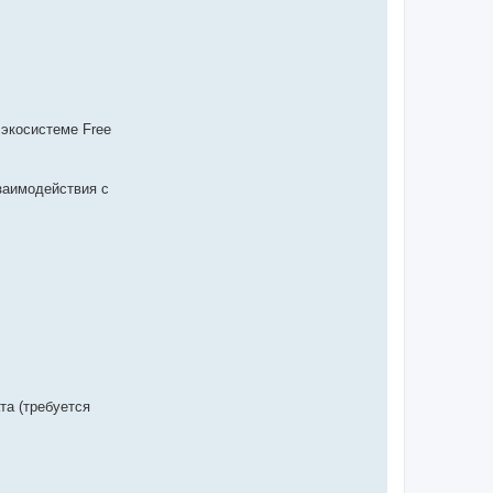
 экосистеме Free
заимодействия с
та (требуется