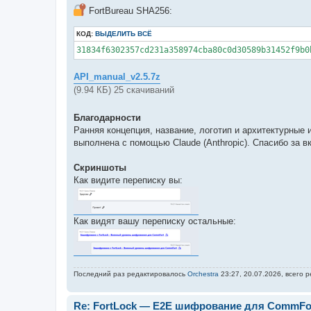
FortBureau SHA256:
КОД:
ВЫДЕЛИТЬ ВСЁ
31834f6302357cd231a358974cba80c0d30589b31452f9b0
API_manual_v2.5.7z
(9.94 КБ) 25 скачиваний
Благодарности
Ранняя концепция, название, логотип и архитектурные и
выполнена с помощью Claude (Anthropic). Спасибо за вк
Скриншоты
Как видите переписку вы:
Как видят вашу переписку остальные:
Последний раз редактировалось
Orchestra
23:27, 20.07.2026, всего 
Re: FortLock — E2E шифрование для CommFor